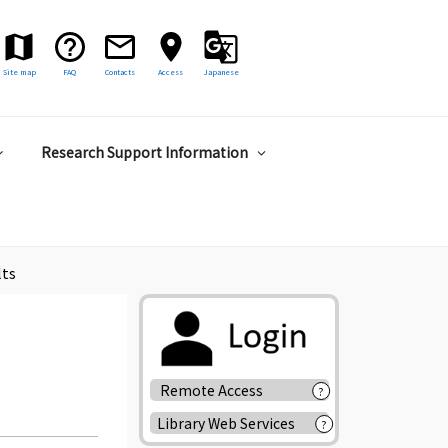
Site map
FAQ
Contacts
Access
Japanese
Research Support Information
lts
Remote Access
?
Library Web Services
?