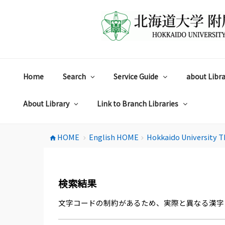
コ
ン
テ
ン
ツ
へ
ス
Home
Search
Service Guide
about Libra
キ
ッ
プ
About Library
Link to Branch Libraries
HOME
English HOME
Hokkaido University T
home
chevron_right
chevron_right
検索結果
文字コードの制約があるため、実際と異なる漢字