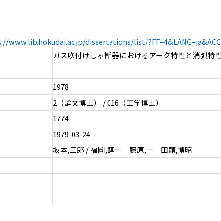
s://www.lib.hokudai.ac.jp/dissertations/list/?FF=4&LANG=ja&A
ガス吹付けしゃ断器におけるアーク特性と消弧特
1978
2（論文博士） / 016（工学博士）
1774
1979-03-24
坂本,三郎 / 福岡,醇一 藤原,一 田頭,博昭