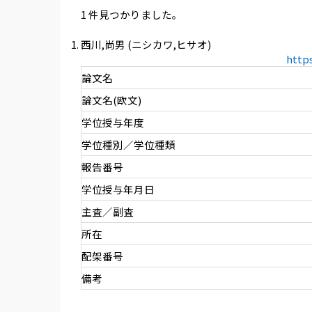
1 件見つかりました。
西川,尚男 (ニシカワ,ヒサオ)
http
論文名
論文名(欧文)
学位授与年度
学位種別／学位種類
報告番号
学位授与年月日
主査／副査
所在
配架番号
備考