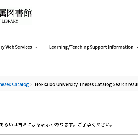
ry Web Services
Learning/Teaching Support Information
heses Catalog
Hokkaido University Theses Catalog Search resu
chevron_right
あるいはヨミによる表示があります。ご了承ください。