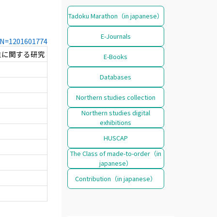
Tadoku Marathon（in japanese）
E-Journals
CCN=1201601774
性に関する研究
E-Books
Databases
Northern studies collection
Northern studies digital
exhibitions
HUSCAP
The Class of made-to-order（in
japanese）
Contribution（in japanese）