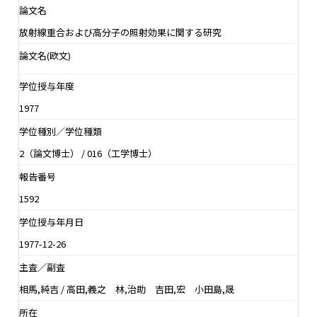
論文名
放射線重合および高分子の照射効果に関する研究
論文名(欧文)
学位授与年度
1977
学位種別／学位種類
2（論文博士） / 016（工学博士）
報告番号
1592
学位授与年月日
1977-12-26
主査／副査
相馬,純吉 / 高田,義之 林,治助 吉田,宏 小田島,晟
所在