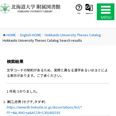
コ
ン
テ
FAQ
Japanese
ン
ツ
へ
HOME
English HOME
Hokkaido University Theses Catalog
ス
home
chevron_right
chevron_right
chevron_right
Hokkaido University Theses Catalog Search results
キ
ッ
プ
検索結果
文字コードの制約があるため、実際と異なる漢字あるいはヨミによ
る表示があります。ご了承ください。
1 件見つかりました。
瀬口,忠男 (セグチ,タダオ)
https://www.lib.hokudai.ac.jp/dissertations/list/?
FF=4&LANG=ja&ACCN=1201601592