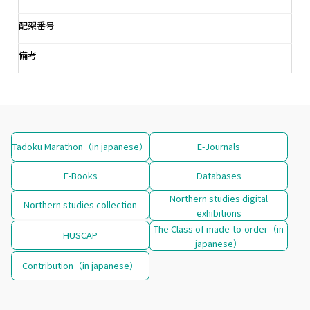
配架番号
備考
Tadoku Marathon（in japanese）
E-Journals
E-Books
Databases
Northern studies digital
Northern studies collection
exhibitions
The Class of made-to-order（in
HUSCAP
japanese）
Contribution（in japanese）