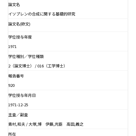
論文名
イソプレンの合成に関する基礎的研究
論文名(欧文)
学位授与年度
1971
学位種別／学位種類
2（論文博士） / 016（工学博士）
報告番号
920
学位授与年月日
1971-12-25
主査／副査
青村,和夫 / 大塚,博 伊藤,光臣 高田,義之
所在