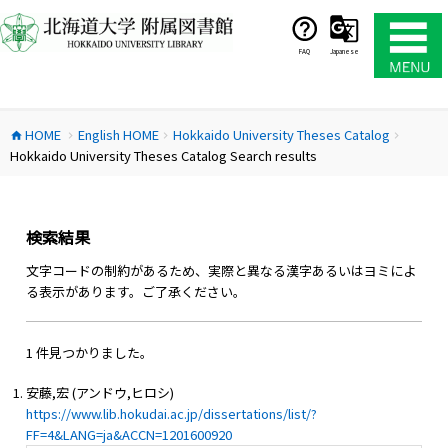
コ
ン
テ
FAQ
Japanese
ン
ツ
へ
HOME
English HOME
Hokkaido University Theses Catalog
ス
home
chevron_right
chevron_right
chevron_right
Hokkaido University Theses Catalog Search results
キ
ッ
プ
検索結果
文字コードの制約があるため、実際と異なる漢字あるいはヨミによ
る表示があります。ご了承ください。
1 件見つかりました。
安藤,宏 (アンドウ,ヒロシ)
https://www.lib.hokudai.ac.jp/dissertations/list/?
FF=4&LANG=ja&ACCN=1201600920