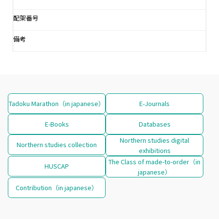
配架番号
備考
Tadoku Marathon（in japanese）
E-Journals
E-Books
Databases
Northern studies digital
Northern studies collection
exhibitions
The Class of made-to-order（in
HUSCAP
japanese）
Contribution（in japanese）