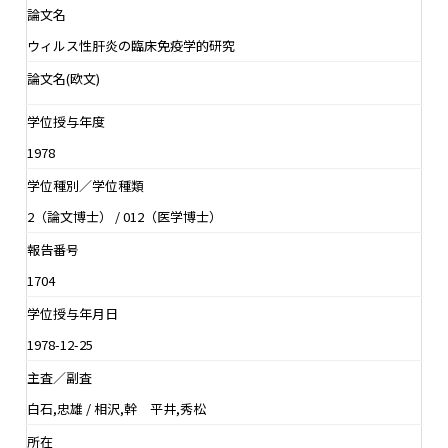
論文名
ウィルス性肝炎の臨床免疫学的研究
論文名(欧文)
学位授与年度
1978
学位種別／学位種類
2（論文博士） / 012（医学博士）
報告番号
1704
学位授与年月日
1978-12-25
主査／副査
白石,忠雄 / 相沢,幹 平井,秀松
所在