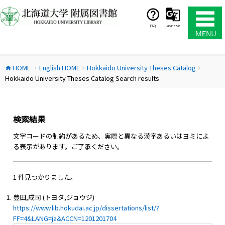
コ
ン
テ
FAQ
Japanese
ン
ツ
へ
HOME
English HOME
Hokkaido University Theses Catalog
ス
home
chevron_right
chevron_right
chevron_right
Hokkaido University Theses Catalog Search results
キ
ッ
プ
検索結果
文字コードの制約があるため、実際と異なる漢字あるいはヨミによ
る表示があります。ご了承ください。
1 件見つかりました。
豊田,成司 (トヨタ,ジョウジ)
https://www.lib.hokudai.ac.jp/dissertations/list/?
FF=4&LANG=ja&ACCN=1201201704