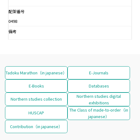
配架番号
0498
備考
Tadoku Marathon（in japanese）
E-Journals
E-Books
Databases
Northern studies digital
Northern studies collection
exhibitions
The Class of made-to-order（in
HUSCAP
japanese）
Contribution（in japanese）