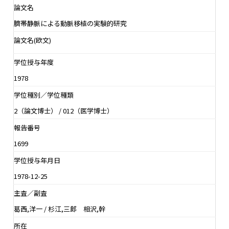
論文名
臍帯静脈による動脈移植の実験的研究
論文名(欧文)
学位授与年度
1978
学位種別／学位種類
2（論文博士） / 012（医学博士）
報告番号
1699
学位授与年月日
1978-12-25
主査／副査
葛西,洋一 / 杉江,三郎 相沢,幹
所在