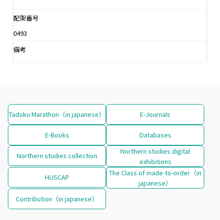
配架番号
0493
備考
Tadoku Marathon（in japanese）
E-Journals
E-Books
Databases
Northern studies digital
Northern studies collection
exhibitions
The Class of made-to-order（in
HUSCAP
japanese）
Contribution（in japanese）