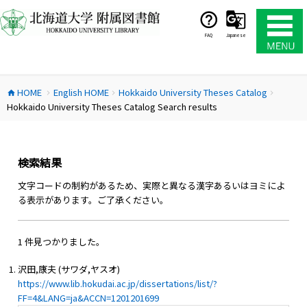
コ
ン
テ
FAQ
Japanese
ン
ツ
へ
HOME
English HOME
Hokkaido University Theses Catalog
ス
home
chevron_right
chevron_right
chevron_right
Hokkaido University Theses Catalog Search results
キ
ッ
プ
検索結果
文字コードの制約があるため、実際と異なる漢字あるいはヨミによ
る表示があります。ご了承ください。
1 件見つかりました。
沢田,康夫 (サワダ,ヤスオ)
https://www.lib.hokudai.ac.jp/dissertations/list/?
FF=4&LANG=ja&ACCN=1201201699