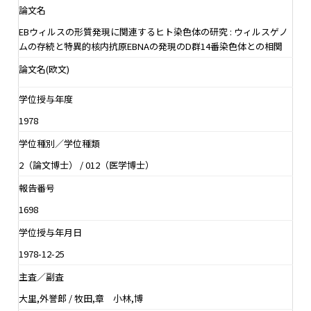
論文名
EBウィルスの形質発現に関連するヒト染色体の研究 : ウィルスゲノ
ムの存続と特異的核内抗原EBNAの発現のD群14番染色体との相関
論文名(欧文)
学位授与年度
1978
学位種別／学位種類
2（論文博士） / 012（医学博士）
報告番号
1698
学位授与年月日
1978-12-25
主査／副査
大里,外誉郎 / 牧田,章 小林,博