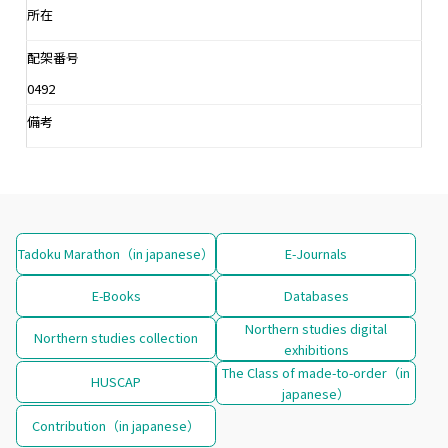
所在
配架番号
0492
備考
Tadoku Marathon（in japanese）
E-Journals
E-Books
Databases
Northern studies digital
Northern studies collection
exhibitions
The Class of made-to-order（in
HUSCAP
japanese）
Contribution（in japanese）