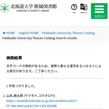
コ
ン
テ
FAQ
Japanese
ン
ツ
へ
HOME
English HOME
Hokkaido University Theses Catalog
ス
home
chevron_right
chevron_right
chevron_right
Hokkaido University Theses Catalog Search results
キ
ッ
プ
検索結果
文字コードの制約があるため、実際と異なる漢字あるいはヨミによ
る表示があります。ご了承ください。
1 件見つかりました。
山本,興太郎 (ヤマモト,コウタロウ)
https://www.lib.hokudai.ac.jp/dissertations/list/?
FF=4&LANG=ja&ACCN=1201201698