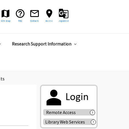
Site map
FAQ
Contacts
Access
Japanese
Research Support Information
lts
Remote Access
?
Library Web Services
?