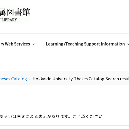
ry Web Services
Learning/Teaching Support Information
heses Catalog
Hokkaido University Theses Catalog Search resu
chevron_right
あるいはヨミによる表示があります。ご了承ください。