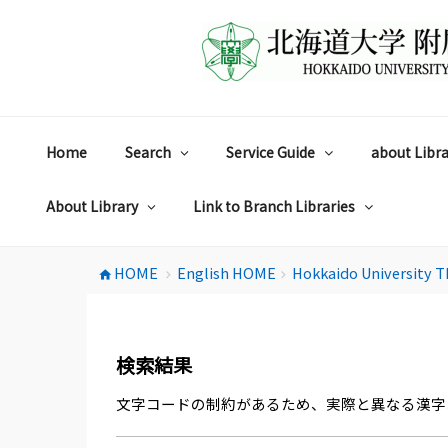
コ
ン
テ
ン
ツ
へ
ス
Home
Search
Service Guide
about Libra
キ
ッ
プ
About Library
Link to Branch Libraries
HOME
English HOME
Hokkaido University T
home
chevron_right
chevron_right
検索結果
文字コードの制約があるため、実際と異なる漢字