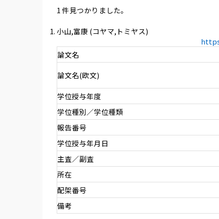
1 件見つかりました。
小山,富康 (コヤマ,トミヤス)
http
論文名
論文名(欧文)
学位授与年度
学位種別／学位種類
報告番号
学位授与年月日
主査／副査
所在
配架番号
備考