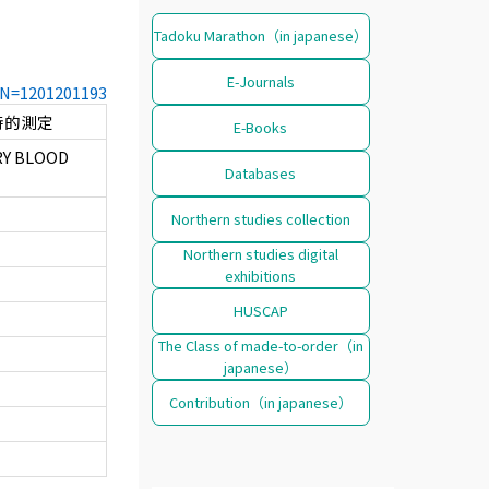
Tadoku Marathon（in japanese）
E-Journals
CCN=1201201193
時的測定
E-Books
Y BLOOD
Databases
Northern studies collection
Northern studies digital
exhibitions
HUSCAP
The Class of made-to-order（in
japanese）
Contribution（in japanese）