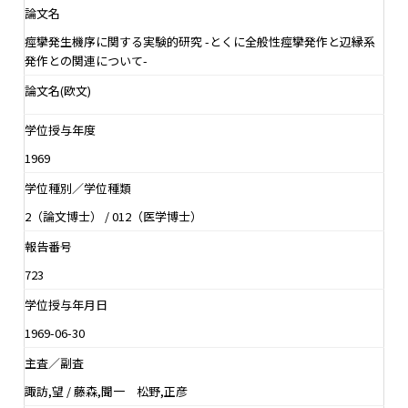
論文名
痙攣発生機序に関する実験的研究 -とくに全般性痙攣発作と辺縁系
発作との関連について-
論文名(欧文)
学位授与年度
1969
学位種別／学位種類
2（論文博士） / 012（医学博士）
報告番号
723
学位授与年月日
1969-06-30
主査／副査
諏訪,望 / 藤森,聞一 松野,正彦