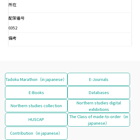
所在
配架番号
0352
備考
Tadoku Marathon（in japanese）
E-Journals
E-Books
Databases
Northern studies digital
Northern studies collection
exhibitions
The Class of made-to-order（in
HUSCAP
japanese）
Contribution（in japanese）