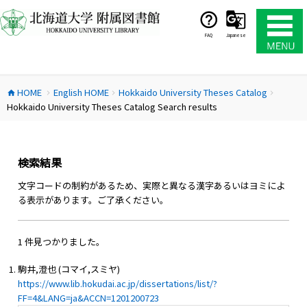
コ
ン
テ
FAQ
Japanese
ン
ツ
へ
HOME
English HOME
Hokkaido University Theses Catalog
ス
home
chevron_right
chevron_right
chevron_right
Hokkaido University Theses Catalog Search results
キ
ッ
プ
検索結果
文字コードの制約があるため、実際と異なる漢字あるいはヨミによ
る表示があります。ご了承ください。
1 件見つかりました。
駒井,澄也 (コマイ,スミヤ)
https://www.lib.hokudai.ac.jp/dissertations/list/?
FF=4&LANG=ja&ACCN=1201200723