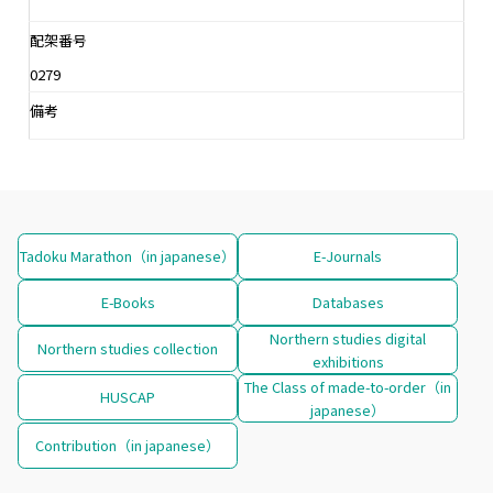
配架番号
0279
備考
Tadoku Marathon（in japanese）
E-Journals
E-Books
Databases
Northern studies digital
Northern studies collection
exhibitions
The Class of made-to-order（in
HUSCAP
japanese）
Contribution（in japanese）