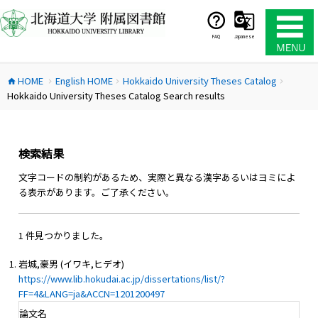
コ
ン
テ
FAQ
Japanese
ン
ツ
HOME
English HOME
Hokkaido University Theses Catalog
へ
home
chevron_right
chevron_right
chevron_right
Hokkaido University Theses Catalog Search results
ス
キ
ッ
プ
検索結果
文字コードの制約があるため、実際と異なる漢字あるいはヨミによ
る表示があります。ご了承ください。
1 件見つかりました。
岩城,豪男 (イワキ,ヒデオ)
https://www.lib.hokudai.ac.jp/dissertations/list/?
FF=4&LANG=ja&ACCN=1201200497
論文名