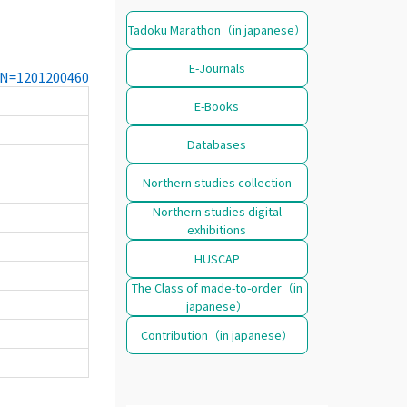
Tadoku Marathon（in japanese）
E-Journals
CCN=1201200460
E-Books
Databases
Northern studies collection
Northern studies digital
exhibitions
HUSCAP
The Class of made-to-order（in
japanese）
Contribution（in japanese）