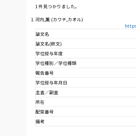
1 件見つかりました。
河内,薫 (カワチ,カオル)
http
論文名
論文名(欧文)
学位授与年度
学位種別／学位種類
報告番号
学位授与年月日
主査／副査
所在
配架番号
備考