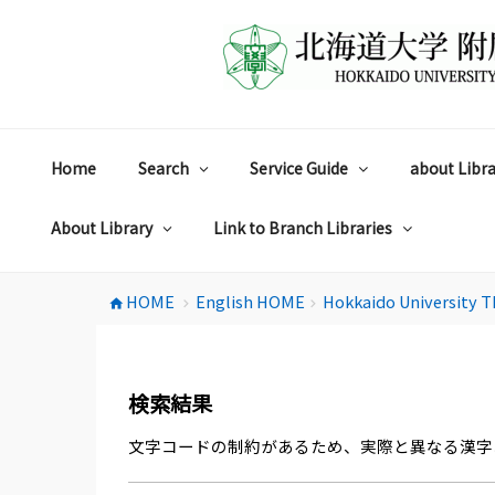
コ
ン
テ
ン
ツ
へ
ス
Home
Search
Service Guide
about Libra
キ
ッ
プ
About Library
Link to Branch Libraries
HOME
English HOME
Hokkaido University T
home
chevron_right
chevron_right
検索結果
文字コードの制約があるため、実際と異なる漢字