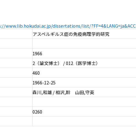
s://www.lib.hokudai.ac.jp/dissertations/list/?FF=4&LANG=ja&A
アスペルギルス症の免疫病理学的研究
1966
2（論文博士） / 012（医学博士）
460
1966-12-25
森川,和雄 / 相沢,幹 山田,守英
0260