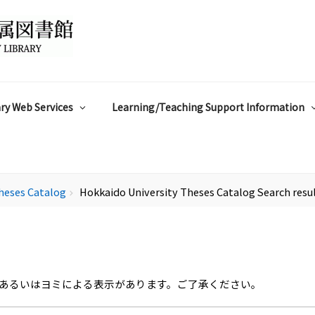
ry Web Services
Learning/Teaching Support Information
heses Catalog
Hokkaido University Theses Catalog Search resu
chevron_right
あるいはヨミによる表示があります。ご了承ください。