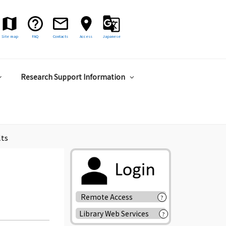
Site map
FAQ
Contacts
Access
Japanese
Research Support Information
lts
Remote Access
?
Library Web Services
?