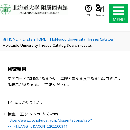
コ
ン
テ
FAQ
Japanese
ン
ツ
へ
HOME
English HOME
Hokkaido University Theses Catalog
ス
home
chevron_right
chevron_right
chevron_right
Hokkaido University Theses Catalog Search results
キ
ッ
プ
検索結果
文字コードの制約があるため、実際と異なる漢字あるいはヨミによ
る表示があります。ご了承ください。
1 件見つかりました。
板倉,一正 (イタクラ,カズマサ)
https://www.lib.hokudai.ac.jp/dissertations/list/?
FF=4&LANG=ja&ACCN=1201200344