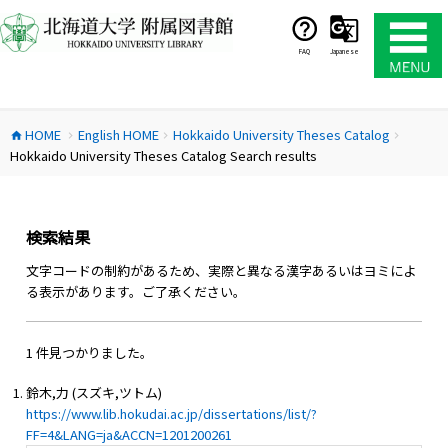
コ
ン
テ
FAQ
Japanese
ン
ツ
へ
HOME
English HOME
Hokkaido University Theses Catalog
ス
home
chevron_right
chevron_right
chevron_right
Hokkaido University Theses Catalog Search results
キ
ッ
プ
検索結果
文字コードの制約があるため、実際と異なる漢字あるいはヨミによ
る表示があります。ご了承ください。
1 件見つかりました。
鈴木,力 (スズキ,ツトム)
https://www.lib.hokudai.ac.jp/dissertations/list/?
FF=4&LANG=ja&ACCN=1201200261