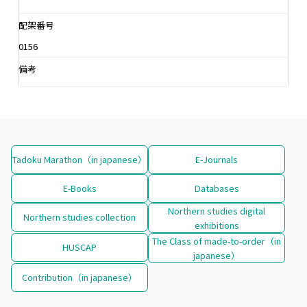
配架番号
0156
備考
Tadoku Marathon（in japanese）
E-Journals
E-Books
Databases
Northern studies digital
Northern studies collection
exhibitions
The Class of made-to-order（in
HUSCAP
japanese）
Contribution（in japanese）