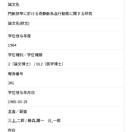
論文名
門脈狭窄に於ける奇静脈系血行動態に関する研究
論文名(欧文)
学位授与年度
1964
学位種別／学位種類
2（論文博士） / 012（医学博士）
報告番号
261
学位授与年月日
1965-03-25
主査／副査
三上,二郎 / 藤森,聞一 辻,一郎
所在