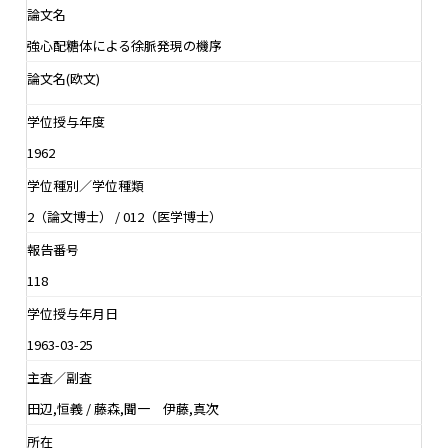
論文名
強心配糖体による徐脈発現の機序
論文名(欧文)
学位授与年度
1962
学位種別／学位種類
2（論文博士） / 012（医学博士）
報告番号
118
学位授与年月日
1963-03-25
主査／副査
田辺,恒義 / 藤森,聞一 伊藤,真次
所在