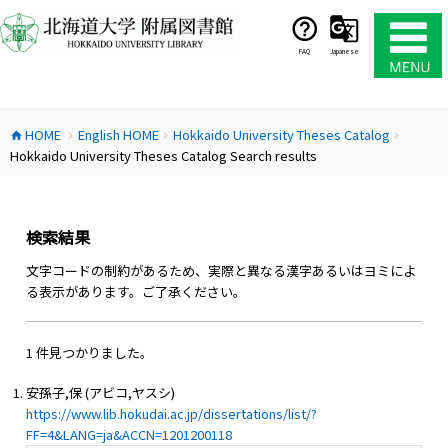
コ
ン
テ
FAQ
Japanese
ン
ツ
へ
HOME
English HOME
Hokkaido University Theses Catalog
ス
home
chevron_right
chevron_right
chevron_right
Hokkaido University Theses Catalog Search results
キ
ッ
プ
検索結果
文字コードの制約があるため、実際と異なる漢字あるいはヨミによ
る表示があります。ご了承ください。
1 件見つかりました。
安孫子,保 (アビコ,ヤスシ)
https://www.lib.hokudai.ac.jp/dissertations/list/?
FF=4&LANG=ja&ACCN=1201200118