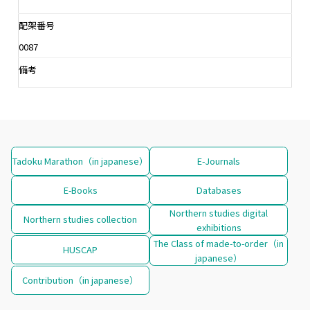
配架番号
0087
備考
Tadoku Marathon（in japanese）
E-Journals
E-Books
Databases
Northern studies digital
Northern studies collection
exhibitions
The Class of made-to-order（in
HUSCAP
japanese）
Contribution（in japanese）