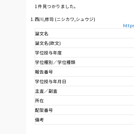
1 件見つかりました。
西川,修司 (ニシカワ,シュウジ)
http
論文名
論文名(欧文)
学位授与年度
学位種別／学位種類
報告番号
学位授与年月日
主査／副査
所在
配架番号
備考