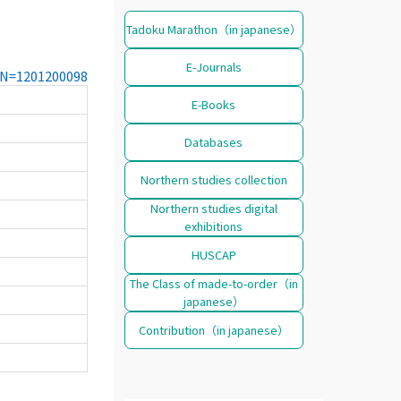
Tadoku Marathon（in japanese）
E-Journals
CCN=1201200098
E-Books
Databases
Northern studies collection
Northern studies digital
exhibitions
HUSCAP
The Class of made-to-order（in
japanese）
Contribution（in japanese）