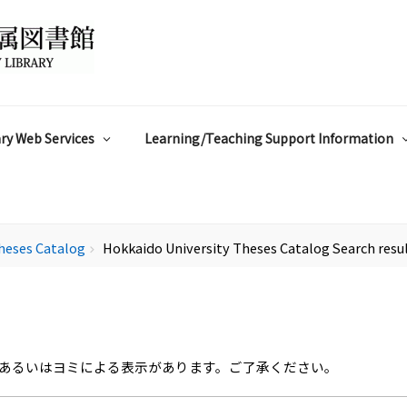
ry Web Services
Learning/Teaching Support Information
heses Catalog
Hokkaido University Theses Catalog Search resu
chevron_right
あるいはヨミによる表示があります。ご了承ください。