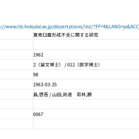
s://www.lib.hokudai.ac.jp/dissertations/list/?FF=4&LANG=ja&A
寛骨臼蓋形成不全に関する研究
1962
2（論文博士） / 012（医学博士）
98
1963-03-25
島,啓吾 / 山田,尚達 若林,勝
0067