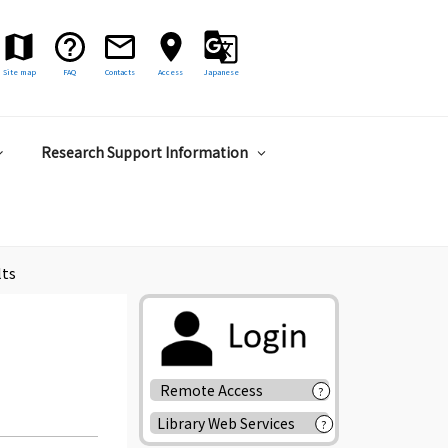
Site map
FAQ
Contacts
Access
Japanese
Research Support Information
lts
Remote Access
?
Library Web Services
?