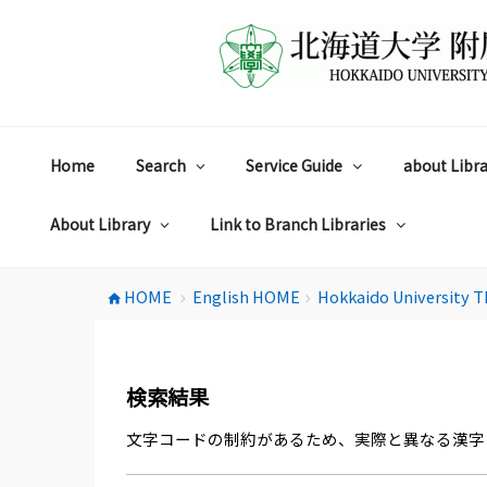
コ
ン
テ
ン
ツ
へ
ス
Home
Search
Service Guide
about Libra
キ
ッ
プ
About Library
Link to Branch Libraries
HOME
English HOME
Hokkaido University T
home
chevron_right
chevron_right
検索結果
文字コードの制約があるため、実際と異なる漢字