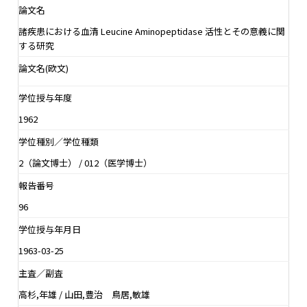
論文名
諸疾患における血清 Leucine Aminopeptidase 活性とその意義に関
する研究
論文名(欧文)
学位授与年度
1962
学位種別／学位種類
2（論文博士） / 012（医学博士）
報告番号
96
学位授与年月日
1963-03-25
主査／副査
高杉,年雄 / 山田,豊治 鳥居,敏雄