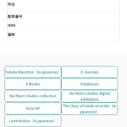
所在
配架番号
0065
備考
Tadoku Marathon（in japanese）
E-Journals
E-Books
Databases
Northern studies digital
Northern studies collection
exhibitions
The Class of made-to-order（in
HUSCAP
japanese）
Contribution（in japanese）