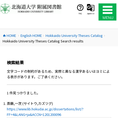
コ
ン
テ
FAQ
Japanese
ン
ツ
へ
HOME
English HOME
Hokkaido University Theses Catalog
ス
home
chevron_right
chevron_right
chevron_right
Hokkaido University Theses Catalog Search results
キ
ッ
プ
検索結果
文字コードの制約があるため、実際と異なる漢字あるいはヨミによ
る表示があります。ご了承ください。
1 件見つかりました。
斎藤,一次 (サイトウ,カズツグ)
https://www.lib.hokudai.ac.jp/dissertations/list/?
FF=4&LANG=ja&ACCN=1201200096