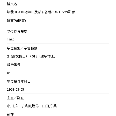
論文名
培養HL-Cの増殖に及ぼす各種ホルモンの影響
論文名(欧文)
学位授与年度
1962
学位種別／学位種類
2（論文博士） / 012（医学博士）
報告番号
85
学位授与年月日
1963-03-25
主査／副査
小川,玄一 / 武田,勝男 山田,守英
所在