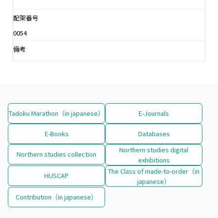
配架番号
0054
備考
Tadoku Marathon（in japanese）
E-Journals
E-Books
Databases
Northern studies digital
Northern studies collection
exhibitions
The Class of made-to-order（in
HUSCAP
japanese）
Contribution（in japanese）