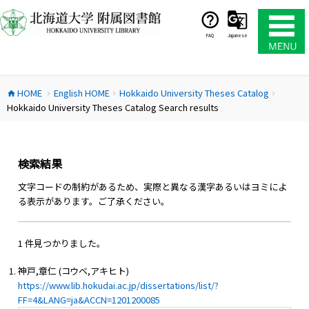
コ
ン
テ
FAQ
Japanese
ン
ツ
へ
HOME
English HOME
Hokkaido University Theses Catalog
ス
home
chevron_right
chevron_right
chevron_right
Hokkaido University Theses Catalog Search results
キ
ッ
プ
検索結果
文字コードの制約があるため、実際と異なる漢字あるいはヨミによ
る表示があります。ご了承ください。
1 件見つかりました。
神戸,章仁 (コウベ,アキヒト)
https://www.lib.hokudai.ac.jp/dissertations/list/?
FF=4&LANG=ja&ACCN=1201200085