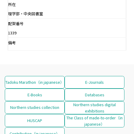
所在
理学部・中央図書室
配架番号
1339
備考
Tadoku Marathon（in japanese）
E-Journals
E-Books
Databases
Northern studies digital
Northern studies collection
exhibitions
The Class of made-to-order（in
HUSCAP
japanese）
Contribution（in japanese）