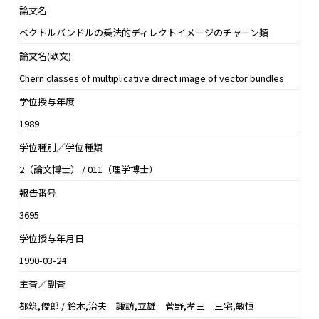
論文名
ベクトルバンドルの乗法的ディレクトイメージのチャーン類
論文名(欧文)
Chern classes of multiplicative direct image of vector bundles
学位授与年度
1989
学位種別／学位種類
2（論文博士） / 011（理学博士）
報告番号
3695
学位授与年月日
1990-03-24
主査／副査
都筑,俊郎 / 鈴木,治夫 諏訪,立雄 菅野,孝三 三宅,敏恒