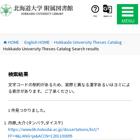
コ
ン
テ
FAQ
Japanese
ン
ツ
へ
HOME
English HOME
Hokkaido University Theses Catalog
ス
home
chevron_right
chevron_right
chevron_right
Hokkaido University Theses Catalog Search results
キ
ッ
プ
検索結果
文字コードの制約があるため、実際と異なる漢字あるいはヨミによ
る表示があります。ご了承ください。
1 件見つかりました。
丹原,大介 (タンバラ,ダイスケ)
https://www.lib.hokudai.ac.jp/dissertations/list/?
FF=4&LANG=ja&ACCN=1201103695