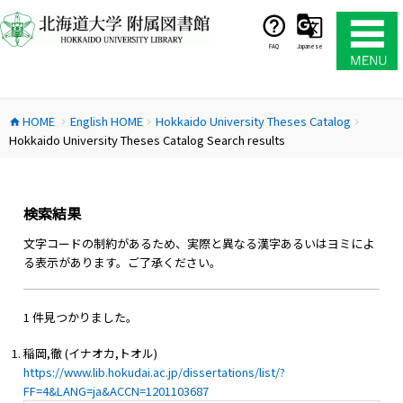
コ
ン
テ
FAQ
Japanese
ン
ツ
へ
HOME
English HOME
Hokkaido University Theses Catalog
ス
home
chevron_right
chevron_right
chevron_right
Hokkaido University Theses Catalog Search results
キ
ッ
プ
検索結果
文字コードの制約があるため、実際と異なる漢字あるいはヨミによ
る表示があります。ご了承ください。
1 件見つかりました。
稲岡,徹 (イナオカ,トオル)
https://www.lib.hokudai.ac.jp/dissertations/list/?
FF=4&LANG=ja&ACCN=1201103687