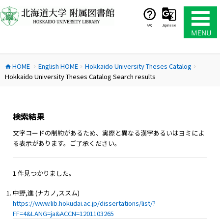
コ
ン
テ
FAQ
Japanese
ン
ツ
へ
HOME
English HOME
Hokkaido University Theses Catalog
ス
home
chevron_right
chevron_right
chevron_right
Hokkaido University Theses Catalog Search results
キ
ッ
プ
検索結果
文字コードの制約があるため、実際と異なる漢字あるいはヨミによ
る表示があります。ご了承ください。
1 件見つかりました。
中野,進 (ナカノ,ススム)
https://www.lib.hokudai.ac.jp/dissertations/list/?
FF=4&LANG=ja&ACCN=1201103265