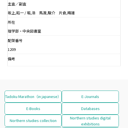
主査／副査
坂上,昭一 / 堀,浩 馬渡,駿介 片倉,晴雄
所在
理学部・中央図書室
配架番号
1209
備考
Tadoku Marathon（in japanese）
E-Journals
E-Books
Databases
Northern studies digital
Northern studies collection
exhibitions