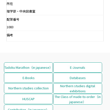
所在
理学部・中央図書室
配架番号
1083
備考
Tadoku Marathon（in japanese）
E-Journals
E-Books
Databases
Northern studies digital
Northern studies collection
exhibitions
The Class of made-to-order（in
HUSCAP
japanese）
Contribution（in japanese）