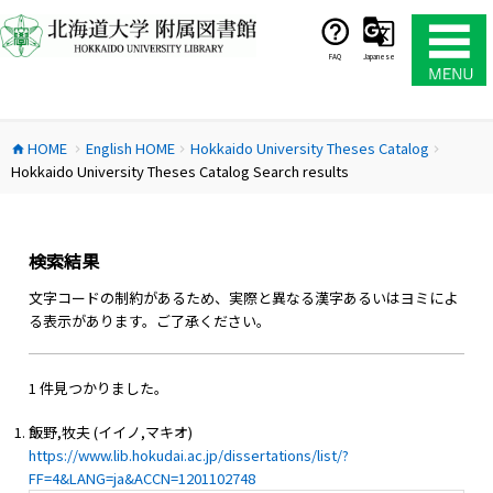
コ
ン
テ
FAQ
Japanese
ン
ツ
へ
HOME
English HOME
Hokkaido University Theses Catalog
ス
home
chevron_right
chevron_right
chevron_right
Hokkaido University Theses Catalog Search results
キ
ッ
プ
検索結果
文字コードの制約があるため、実際と異なる漢字あるいはヨミによ
る表示があります。ご了承ください。
1 件見つかりました。
飯野,牧夫 (イイノ,マキオ)
https://www.lib.hokudai.ac.jp/dissertations/list/?
FF=4&LANG=ja&ACCN=1201102748