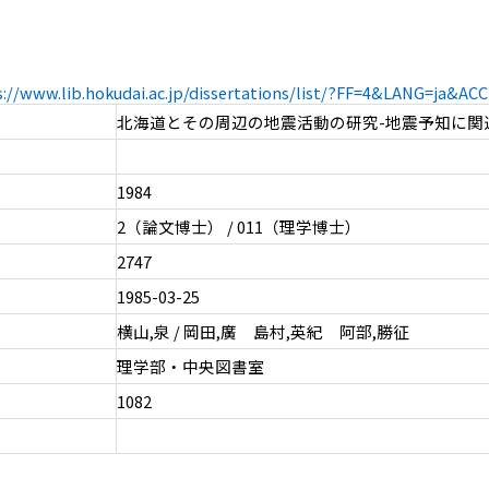
s://www.lib.hokudai.ac.jp/dissertations/list/?FF=4&LANG=ja&A
北海道とその周辺の地震活動の研究-地震予知に関
1984
2（論文博士） / 011（理学博士）
2747
1985-03-25
横山,泉 / 岡田,廣 島村,英紀 阿部,勝征
理学部・中央図書室
1082