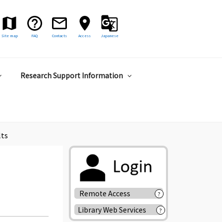
Site map
FAQ
Contacts
Access
Japanese
Research Support Information
lts
Remote Access
?
Library Web Services
?