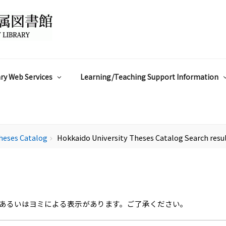
ry Web Services
Learning/Teaching Support Information
heses Catalog
Hokkaido University Theses Catalog Search resu
chevron_right
あるいはヨミによる表示があります。ご了承ください。