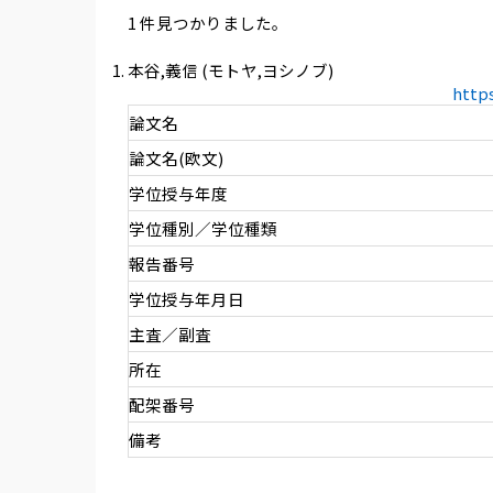
1 件見つかりました。
本谷,義信 (モトヤ,ヨシノブ)
http
論文名
論文名(欧文)
学位授与年度
学位種別／学位種類
報告番号
学位授与年月日
主査／副査
所在
配架番号
備考