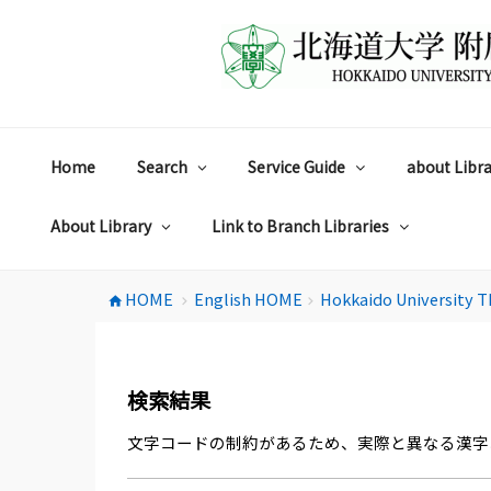
コ
ン
テ
ン
ツ
へ
ス
Home
Search
Service Guide
about Libra
キ
ッ
プ
About Library
Link to Branch Libraries
HOME
English HOME
Hokkaido University T
home
chevron_right
chevron_right
検索結果
文字コードの制約があるため、実際と異なる漢字