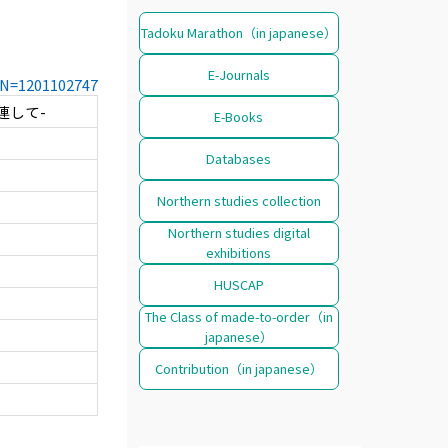
Tadoku Marathon（in japanese）
E-Journals
CCN=1201102747
連して-
E-Books
Databases
Northern studies collection
Northern studies digital
exhibitions
HUSCAP
The Class of made-to-order（in
japanese）
Contribution（in japanese）