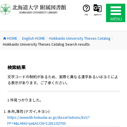
コ
ン
テ
FAQ
Japanese
ン
ツ
へ
HOME
English HOME
Hokkaido University Theses Catalog
ス
home
chevron_right
chevron_right
chevron_right
Hokkaido University Theses Catalog Search results
キ
ッ
プ
検索結果
文字コードの制約があるため、実際と異なる漢字あるいはヨミによ
る表示があります。ご了承ください。
1 件見つかりました。
永井,清司 (ナガイ,キヨシ)
https://www.lib.hokudai.ac.jp/dissertations/list/?
FF=4&LANG=ja&ACCN=1201102703