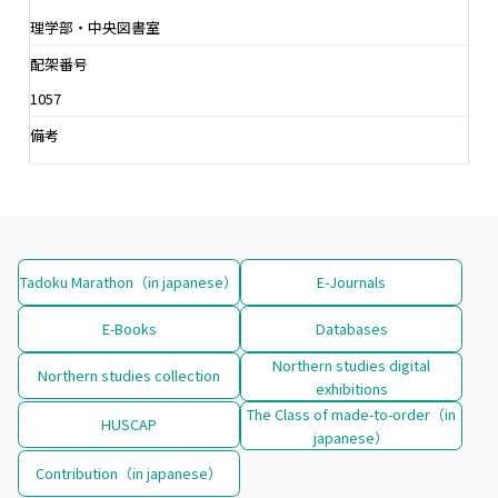
理学部・中央図書室
配架番号
1057
備考
Tadoku Marathon（in japanese）
E-Journals
E-Books
Databases
Northern studies digital
Northern studies collection
exhibitions
The Class of made-to-order（in
HUSCAP
japanese）
Contribution（in japanese）