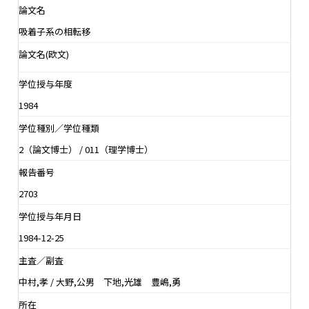
論文名
吸着子系の相転移
論文名(欧文)
学位授与年度
1984
学位種別／学位種類
2（論文博士） / 011（理学博士）
報告番号
2703
学位授与年月日
1984-12-25
主査／副査
中村,孝 / 大野,公男 下地,光雄 豊嶋,勇
所在