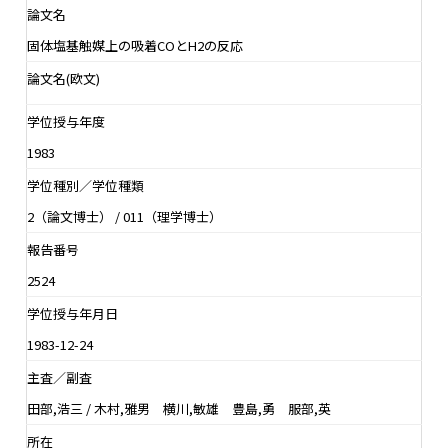
論文名
固体塩基触媒上の吸着COとH2の反応
論文名(欧文)
学位授与年度
1983
学位種別／学位種類
2（論文博士） / 011（理学博士）
報告番号
2524
学位授与年月日
1983-12-24
主査／副査
田部,浩三 / 木村,雅男 横川,敏雄 豊島,勇 服部,英
所在