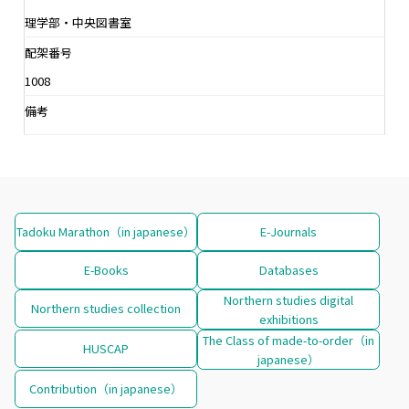
理学部・中央図書室
配架番号
1008
備考
Tadoku Marathon（in japanese）
E-Journals
E-Books
Databases
Northern studies digital
Northern studies collection
exhibitions
The Class of made-to-order（in
HUSCAP
japanese）
Contribution（in japanese）