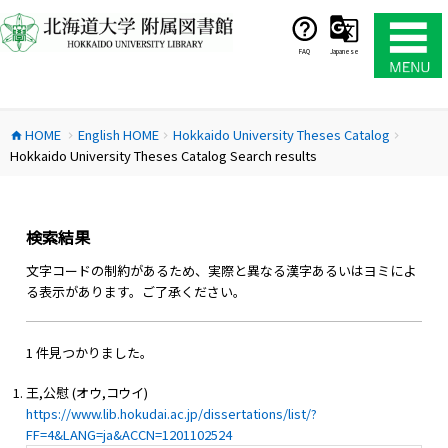
コ
ン
テ
FAQ
Japanese
ン
ツ
へ
HOME
English HOME
Hokkaido University Theses Catalog
ス
home
chevron_right
chevron_right
chevron_right
Hokkaido University Theses Catalog Search results
キ
ッ
プ
検索結果
文字コードの制約があるため、実際と異なる漢字あるいはヨミによ
る表示があります。ご了承ください。
1 件見つかりました。
王,公慰 (オウ,コウイ)
https://www.lib.hokudai.ac.jp/dissertations/list/?
FF=4&LANG=ja&ACCN=1201102524