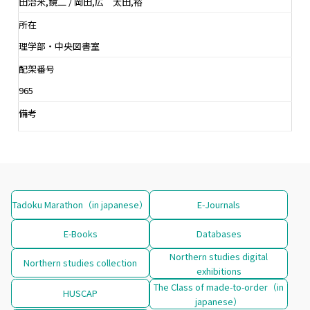
田治米,鏡二 / 岡田,広 太田,裕
所在
理学部・中央図書室
配架番号
965
備考
Tadoku Marathon（in japanese）
E-Journals
E-Books
Databases
Northern studies digital
Northern studies collection
exhibitions
The Class of made-to-order（in
HUSCAP
japanese）