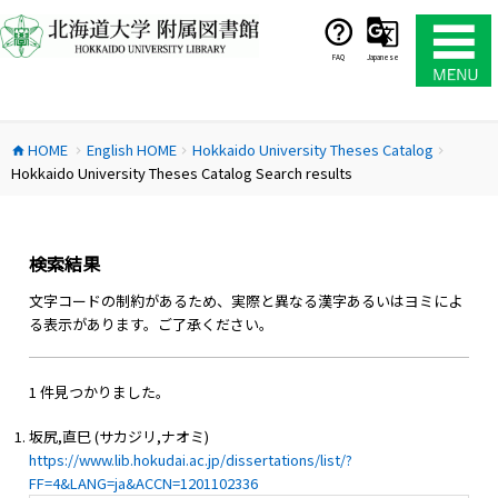
コ
ン
テ
FAQ
Japanese
ン
ツ
へ
HOME
English HOME
Hokkaido University Theses Catalog
ス
home
chevron_right
chevron_right
chevron_right
Hokkaido University Theses Catalog Search results
キ
ッ
プ
検索結果
文字コードの制約があるため、実際と異なる漢字あるいはヨミによ
る表示があります。ご了承ください。
1 件見つかりました。
坂尻,直巳 (サカジリ,ナオミ)
https://www.lib.hokudai.ac.jp/dissertations/list/?
FF=4&LANG=ja&ACCN=1201102336