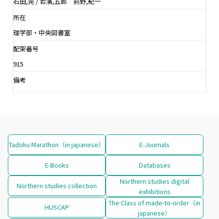
石田,完 / 若濱,五郎 前野,紀一
所在
理学部・中央図書室
配架番号
915
備考
Tadoku Marathon（in japanese）
E-Journals
E-Books
Databases
Northern studies digital
Northern studies collection
exhibitions
The Class of made-to-order（in
HUSCAP
japanese）