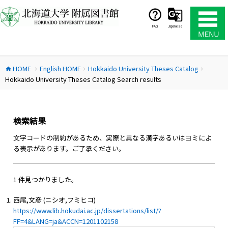
コ
ン
テ
FAQ
Japanese
ン
ツ
へ
HOME
English HOME
Hokkaido University Theses Catalog
ス
home
chevron_right
chevron_right
chevron_right
Hokkaido University Theses Catalog Search results
キ
ッ
プ
検索結果
文字コードの制約があるため、実際と異なる漢字あるいはヨミによ
る表示があります。ご了承ください。
1 件見つかりました。
西尾,文彦 (ニシオ,フミヒコ)
https://www.lib.hokudai.ac.jp/dissertations/list/?
FF=4&LANG=ja&ACCN=1201102158