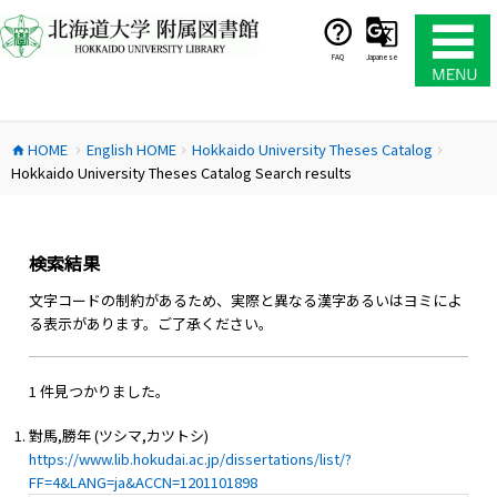
コ
ン
テ
FAQ
Japanese
ン
ツ
へ
HOME
English HOME
Hokkaido University Theses Catalog
ス
home
chevron_right
chevron_right
chevron_right
Hokkaido University Theses Catalog Search results
キ
ッ
プ
検索結果
文字コードの制約があるため、実際と異なる漢字あるいはヨミによ
る表示があります。ご了承ください。
1 件見つかりました。
對馬,勝年 (ツシマ,カツトシ)
https://www.lib.hokudai.ac.jp/dissertations/list/?
FF=4&LANG=ja&ACCN=1201101898