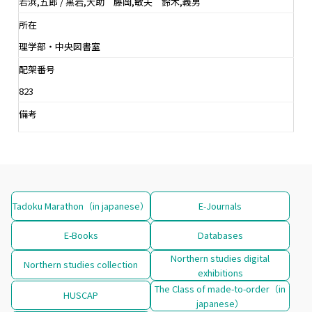
若浜,五郎 / 黒岩,大助 藤岡,敏夫 鈴木,義男
所在
理学部・中央図書室
配架番号
823
備考
Tadoku Marathon（in japanese）
E-Journals
E-Books
Databases
Northern studies digital
Northern studies collection
exhibitions
The Class of made-to-order（in
HUSCAP
japanese）