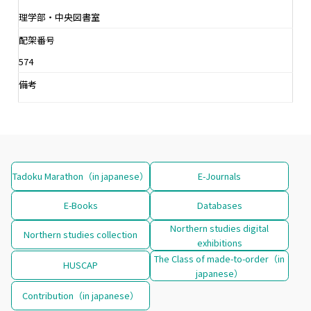
理学部・中央図書室
配架番号
574
備考
Tadoku Marathon（in japanese）
E-Journals
E-Books
Databases
Northern studies digital
Northern studies collection
exhibitions
The Class of made-to-order（in
HUSCAP
japanese）
Contribution（in japanese）