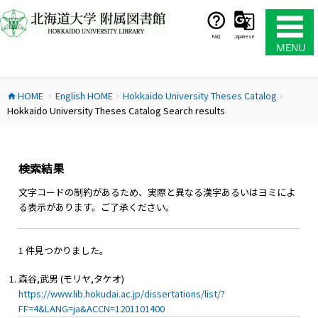
コ
ン
テ
FAQ
Japanese
ン
ツ
へ
HOME
English HOME
Hokkaido University Theses Catalog
ス
home
chevron_right
chevron_right
chevron_right
Hokkaido University Theses Catalog Search results
キ
ッ
プ
検索結果
文字コードの制約があるため、実際と異なる漢字あるいはヨミによ
る表示があります。ご了承ください。
1 件見つかりました。
森谷,武男 (モリヤ,タケオ)
https://www.lib.hokudai.ac.jp/dissertations/list/?
FF=4&LANG=ja&ACCN=1201101400