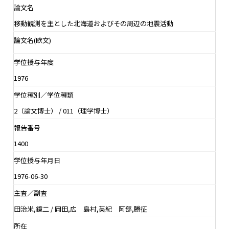
論文名
移動観測を主とした北海道およびその周辺の地震活動
論文名(欧文)
学位授与年度
1976
学位種別／学位種類
2（論文博士） / 011（理学博士）
報告番号
1400
学位授与年月日
1976-06-30
主査／副査
田治米,鏡二 / 岡田,広 島村,英紀 阿部,勝征
所在