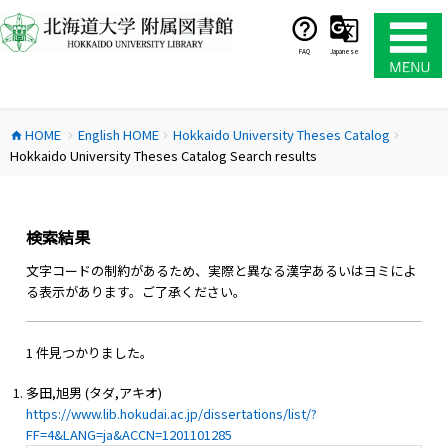
コ
ン
テ
FAQ
Japanese
ン
ツ
へ
HOME
English HOME
Hokkaido University Theses Catalog
ス
home
chevron_right
chevron_right
chevron_right
Hokkaido University Theses Catalog Search results
キ
ッ
プ
検索結果
文字コードの制約があるため、実際と異なる漢字あるいはヨミによ
る表示があります。ご了承ください。
1 件見つかりました。
多田,旭男 (タダ,アキオ)
https://www.lib.hokudai.ac.jp/dissertations/list/?
FF=4&LANG=ja&ACCN=1201101285