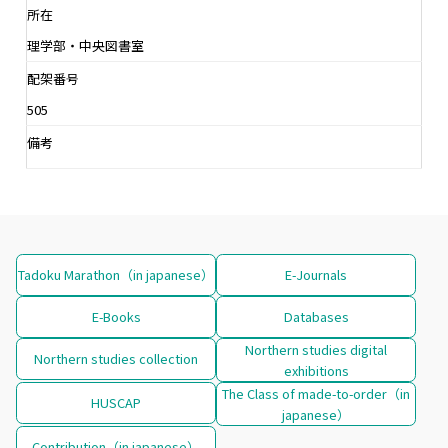
所在
理学部・中央図書室
配架番号
505
備考
Tadoku Marathon（in japanese）
E-Journals
E-Books
Databases
Northern studies digital
Northern studies collection
exhibitions
The Class of made-to-order（in
HUSCAP
japanese）
Contribution（in japanese）