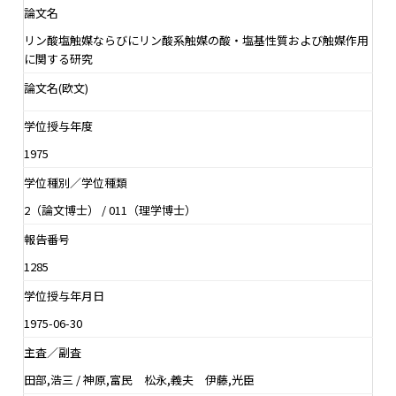
論文名
リン酸塩触媒ならびにリン酸系触媒の酸・塩基性質および触媒作用
に関する研究
論文名(欧文)
学位授与年度
1975
学位種別／学位種類
2（論文博士） / 011（理学博士）
報告番号
1285
学位授与年月日
1975-06-30
主査／副査
田部,浩三 / 神原,富民 松永,義夫 伊藤,光臣