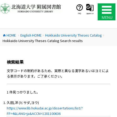
コ
ン
テ
FAQ
Japanese
ン
ツ
へ
HOME
English HOME
Hokkaido University Theses Catalog
ス
home
chevron_right
chevron_right
chevron_right
Hokkaido University Theses Catalog Search results
キ
ッ
プ
検索結果
文字コードの制約があるため、実際と異なる漢字あるいはヨミによ
る表示があります。ご了承ください。
1 件見つかりました。
久田,洋 (ヒサダ,ヨウ)
https://www.lib.hokudai.ac.jp/dissertations/list/?
FF=4&LANG=ja&ACCN=1201100636