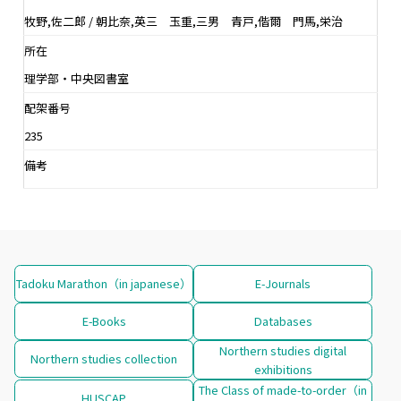
牧野,佐二郎 / 朝比奈,英三 玉重,三男 青戸,偕爾 門馬,栄治
所在
理学部・中央図書室
配架番号
235
備考
Tadoku Marathon（in japanese）
E-Journals
E-Books
Databases
Northern studies digital
Northern studies collection
exhibitions
The Class of made-to-order（in
HUSCAP