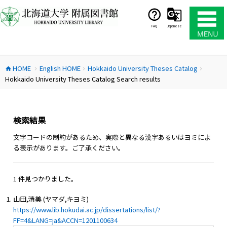
コ
ン
テ
FAQ
Japanese
ン
ツ
へ
HOME
English HOME
Hokkaido University Theses Catalog
ス
home
chevron_right
chevron_right
chevron_right
Hokkaido University Theses Catalog Search results
キ
ッ
プ
検索結果
文字コードの制約があるため、実際と異なる漢字あるいはヨミによ
る表示があります。ご了承ください。
1 件見つかりました。
山田,清美 (ヤマダ,キヨミ)
https://www.lib.hokudai.ac.jp/dissertations/list/?
FF=4&LANG=ja&ACCN=1201100634