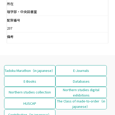
所在
理学部・中央図書室
配架番号
237
備考
Tadoku Marathon（in japanese）
E-Journals
E-Books
Databases
Northern studies digital
Northern studies collection
exhibitions
The Class of made-to-order（in
HUSCAP
japanese）
Contribution（in japanese）