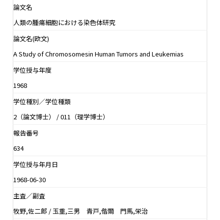
論文名
人類の腫瘍細胞における染色体研究
論文名(欧文)
A Study of Chromosomesin Human Tumors and Leukemias
学位授与年度
1968
学位種別／学位種類
2（論文博士） / 011（理学博士）
報告番号
634
学位授与年月日
1968-06-30
主査／副査
牧野,佐二郎 / 玉重,三男 青戸,偕爾 門馬,栄治