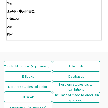
所在
理学部・中央図書室
配架番号
208
備考
Tadoku Marathon（in japanese）
E-Journals
E-Books
Databases
Northern studies digital
Northern studies collection
exhibitions
The Class of made-to-order（in
HUSCAP
japanese）
Contribution（in japanese）