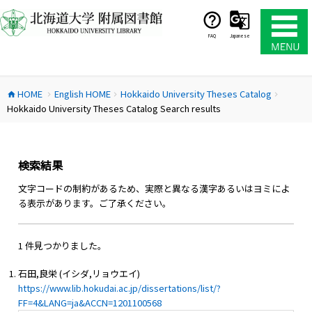
コ
ン
テ
FAQ
Japanese
ン
ツ
へ
HOME
English HOME
Hokkaido University Theses Catalog
ス
home
chevron_right
chevron_right
chevron_right
Hokkaido University Theses Catalog Search results
キ
ッ
プ
検索結果
文字コードの制約があるため、実際と異なる漢字あるいはヨミによ
る表示があります。ご了承ください。
1 件見つかりました。
石田,良栄 (イシダ,リョウエイ)
https://www.lib.hokudai.ac.jp/dissertations/list/?
FF=4&LANG=ja&ACCN=1201100568