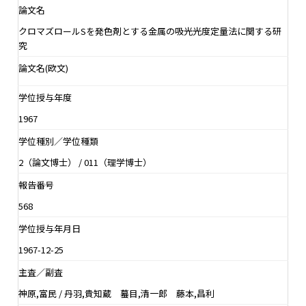
論文名
クロマズロールSを発色剤とする金属の吸光光度定量法に関する研
究
論文名(欧文)
学位授与年度
1967
学位種別／学位種類
2（論文博士） / 011（理学博士）
報告番号
568
学位授与年月日
1967-12-25
主査／副査
神原,富民 / 丹羽,貴知蔵 蟇目,清一郎 藤本,昌利