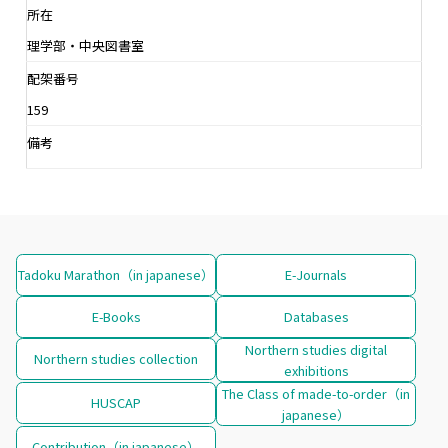
所在
理学部・中央図書室
配架番号
159
備考
Tadoku Marathon（in japanese）
E-Journals
E-Books
Databases
Northern studies digital
Northern studies collection
exhibitions
The Class of made-to-order（in
HUSCAP
japanese）
Contribution（in japanese）