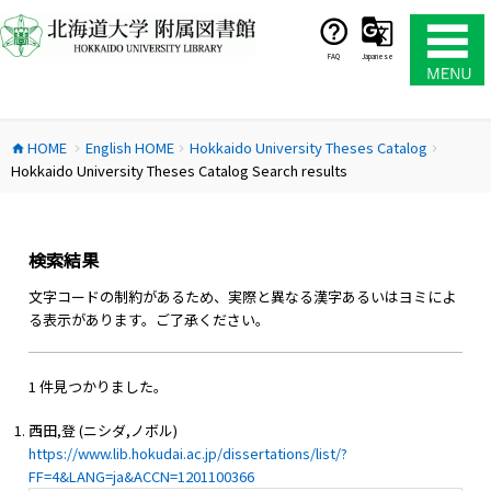
コ
ン
テ
FAQ
Japanese
ン
ツ
へ
HOME
English HOME
Hokkaido University Theses Catalog
ス
home
chevron_right
chevron_right
chevron_right
Hokkaido University Theses Catalog Search results
キ
ッ
プ
検索結果
文字コードの制約があるため、実際と異なる漢字あるいはヨミによ
る表示があります。ご了承ください。
1 件見つかりました。
西田,登 (ニシダ,ノボル)
https://www.lib.hokudai.ac.jp/dissertations/list/?
FF=4&LANG=ja&ACCN=1201100366