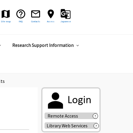
Site map
FAQ
Contacts
Access
Japanese
Research Support Information
lts
Remote Access
?
Library Web Services
?