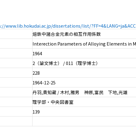
s://www.lib.hokudai.ac.jp/dissertations/list/?FF=4&LANG=ja&A
熔鉄中諸合金元素の相互作用係数
Interection Parameters of Alloying Elements in M
1964
2（論文博士） / 011（理学博士）
228
1964-12-25
丹羽,貴知蔵 / 木村,雅男 神原,富民 下地,光雄
理学部・中央図書室
139