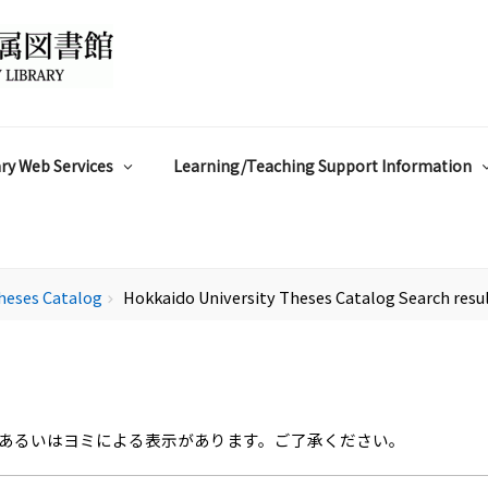
ry Web Services
Learning/Teaching Support Information
heses Catalog
Hokkaido University Theses Catalog Search resu
chevron_right
あるいはヨミによる表示があります。ご了承ください。