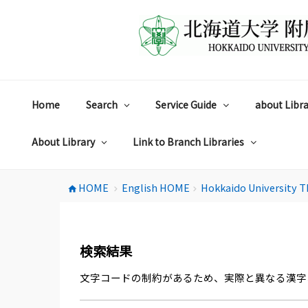
コ
ン
テ
ン
ツ
へ
ス
Home
Search
Service Guide
about Libra
キ
ッ
プ
About Library
Link to Branch Libraries
HOME
English HOME
Hokkaido University T
home
chevron_right
chevron_right
検索結果
文字コードの制約があるため、実際と異なる漢字