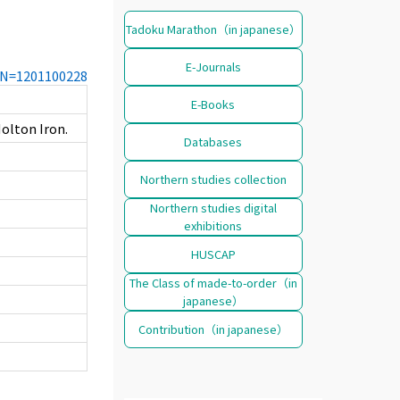
Tadoku Marathon（in japanese）
E-Journals
CCN=1201100228
E-Books
olton Iron.
Databases
Northern studies collection
Northern studies digital
exhibitions
HUSCAP
The Class of made-to-order（in
japanese）
Contribution（in japanese）