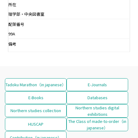
所在
理学部・中央図書室
配架番号
99A
備考
Tadoku Marathon（in japanese）
E-Journals
E-Books
Databases
Northern studies digital
Northern studies collection
exhibitions
The Class of made-to-order（in
HUSCAP
japanese）
Contribution（in japanese）