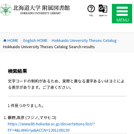
コ
ン
テ
FAQ
Japanese
ン
ツ
へ
HOME
English HOME
Hokkaido University Theses Catalog
ス
home
chevron_right
chevron_right
chevron_right
Hokkaido University Theses Catalog Search results
キ
ッ
プ
検索結果
文字コードの制約があるため、実際と異なる漢字あるいはヨミによ
る表示があります。ご了承ください。
1 件見つかりました。
藤野,政彦 (フジノ,マサヒコ)
https://www.lib.hokudai.ac.jp/dissertations/list/?
FF=4&LANG=ja&ACCN=1201100130