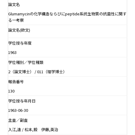
論文名
Glumamycinの化学構造ならびにpeptide系抗生物質の抗菌性に関す
る一考察
論文名(欧文)
学位授与年度
1963
学位種別／学位種類
2（論文博士） / 011（理学博士）
報告番号
130
学位授与年月日
1963-06-30
主査／副査
入江,遠 / 松本,毅 伊藤,英治