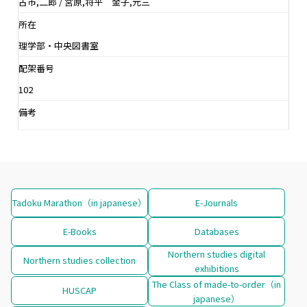
古市,二郎 / 宮原,将平 金子,元三
所在
理学部・中央図書室
配架番号
102
備考
Tadoku Marathon（in japanese）
E-Journals
E-Books
Databases
Northern studies digital
Northern studies collection
exhibitions
The Class of made-to-order（in
HUSCAP
japanese）