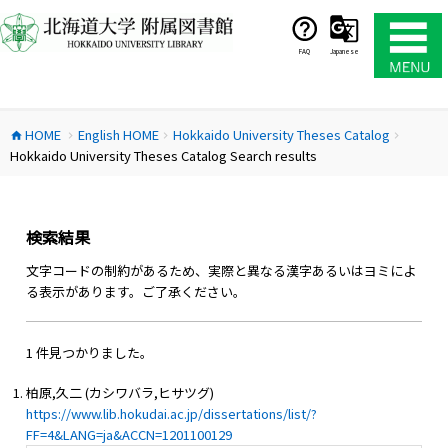
コ
ン
テ
FAQ
Japanese
ン
ツ
へ
HOME
English HOME
Hokkaido University Theses Catalog
ス
home
chevron_right
chevron_right
chevron_right
Hokkaido University Theses Catalog Search results
キ
ッ
プ
検索結果
文字コードの制約があるため、実際と異なる漢字あるいはヨミによ
る表示があります。ご了承ください。
1 件見つかりました。
柏原,久二 (カシワバラ,ヒサツグ)
https://www.lib.hokudai.ac.jp/dissertations/list/?
FF=4&LANG=ja&ACCN=1201100129