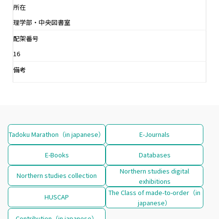
所在
理学部・中央図書室
配架番号
16
備考
Tadoku Marathon（in japanese）
E-Journals
E-Books
Databases
Northern studies digital
Northern studies collection
exhibitions
The Class of made-to-order（in
HUSCAP
japanese）
Contribution（in japanese）