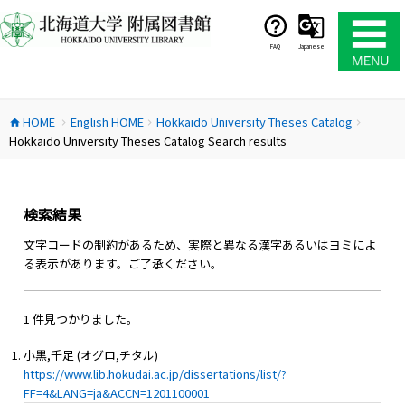
コ
ン
テ
FAQ
Japanese
ン
ツ
へ
HOME
English HOME
Hokkaido University Theses Catalog
ス
home
chevron_right
chevron_right
chevron_right
Hokkaido University Theses Catalog Search results
キ
ッ
プ
検索結果
文字コードの制約があるため、実際と異なる漢字あるいはヨミによ
る表示があります。ご了承ください。
1 件見つかりました。
小黒,千足 (オグロ,チタル)
https://www.lib.hokudai.ac.jp/dissertations/list/?
FF=4&LANG=ja&ACCN=1201100001