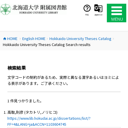
コ
ン
テ
FAQ
Japanese
ン
ツ
へ
HOME
English HOME
Hokkaido University Theses Catalog
ス
home
chevron_right
chevron_right
chevron_right
Hokkaido University Theses Catalog Search results
キ
ッ
プ
検索結果
文字コードの制約があるため、実際と異なる漢字あるいはヨミによ
る表示があります。ご了承ください。
1 件見つかりました。
高取,則彦 (タカトリ,ノリヒコ)
https://www.lib.hokudai.ac.jp/dissertations/list/?
FF=4&LANG=ja&ACCN=1103604745