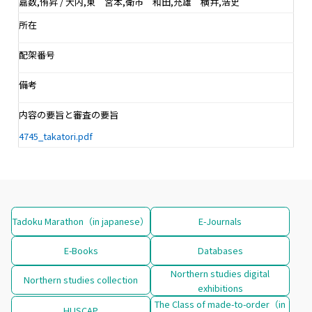
嘉数,侑昇 / 大内,東 宮本,衛市 和田,充雄 横井,浩史
所在
配架番号
備考
内容の要旨と審査の要旨
4745_takatori.pdf
Tadoku Marathon（in japanese）
E-Journals
E-Books
Databases
Northern studies digital
Northern studies collection
exhibitions
The Class of made-to-order（in
HUSCAP