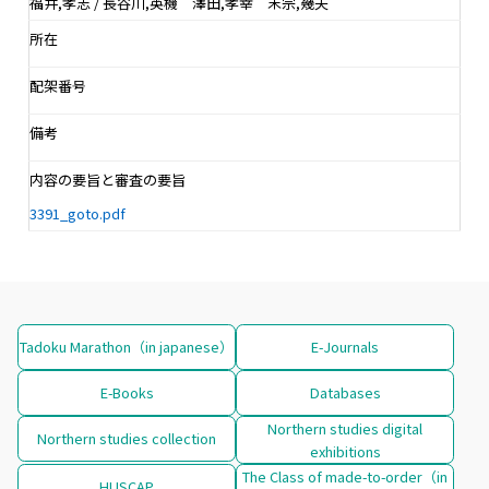
福井,孝志 / 長谷川,英機 澤田,孝幸 末宗,幾夫
所在
配架番号
備考
内容の要旨と審査の要旨
3391_goto.pdf
Tadoku Marathon（in japanese）
E-Journals
E-Books
Databases
Northern studies digital
Northern studies collection
exhibitions
The Class of made-to-order（in
HUSCAP