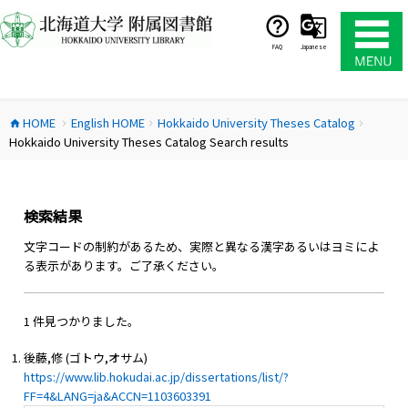
コ
ン
テ
FAQ
Japanese
ン
ツ
へ
HOME
English HOME
Hokkaido University Theses Catalog
ス
home
chevron_right
chevron_right
chevron_right
Hokkaido University Theses Catalog Search results
キ
ッ
プ
検索結果
文字コードの制約があるため、実際と異なる漢字あるいはヨミによ
る表示があります。ご了承ください。
1 件見つかりました。
後藤,修 (ゴトウ,オサム)
https://www.lib.hokudai.ac.jp/dissertations/list/?
FF=4&LANG=ja&ACCN=1103603391