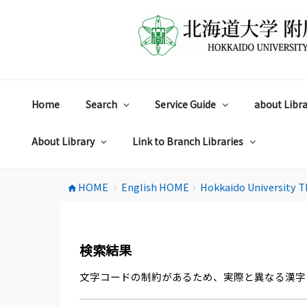
コ
ン
テ
ン
ツ
へ
ス
Home
Search
Service Guide
about Libra
キ
ッ
プ
About Library
Link to Branch Libraries
HOME
English HOME
Hokkaido University T
home
chevron_right
chevron_right
検索結果
文字コードの制約があるため、実際と異なる漢字