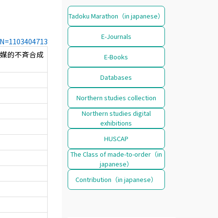
Tadoku Marathon（in japanese）
E-Journals
CCN=1103404713
触媒的不斉合成
E-Books
Databases
Northern studies collection
Northern studies digital
exhibitions
HUSCAP
The Class of made-to-order（in
japanese）
Contribution（in japanese）