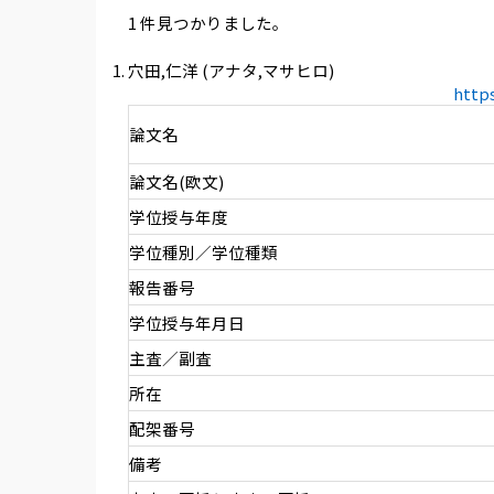
1 件見つかりました。
穴田,仁洋 (アナタ,マサヒロ)
http
論文名
論文名(欧文)
学位授与年度
学位種別／学位種類
報告番号
学位授与年月日
主査／副査
所在
配架番号
備考