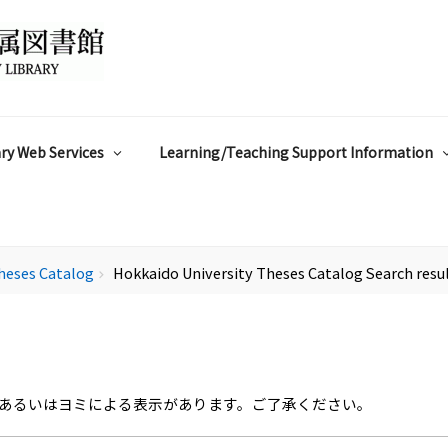
ry Web Services
Learning/Teaching Support Information
heses Catalog
Hokkaido University Theses Catalog Search resu
chevron_right
あるいはヨミによる表示があります。ご了承ください。