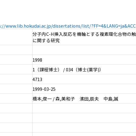
s://www.lib.hokudai.ac.jp/dissertations/list/?FF=4&LANG=ja&A
分子内C-H挿入反応を機軸とする複素環化合物の
に関する研究
1998
1（課程博士） / 034（博士(薬学)）
4713
1999-03-25
橋本,俊一 / 森,美和子 濱田,辰夫 中島,誠