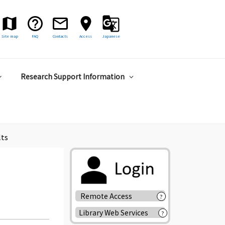
Site map
FAQ
Contacts
Access
Japanese
Research Support Information
lts
Remote Access
?
Library Web Services
?