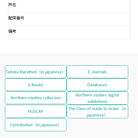
所在
配架番号
備考
Tadoku Marathon（in japanese）
E-Journals
E-Books
Databases
Northern studies digital
Northern studies collection
exhibitions
The Class of made-to-order（in
HUSCAP
japanese）
Contribution（in japanese）