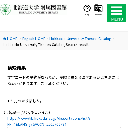
コ
ン
テ
FAQ
Japanese
ン
ツ
へ
HOME
English HOME
Hokkaido University Theses Catalog
ス
home
chevron_right
chevron_right
chevron_right
Hokkaido University Theses Catalog Search results
キ
ッ
プ
検索結果
文字コードの制約があるため、実際と異なる漢字あるいはヨミによ
る表示があります。ご了承ください。
1 件見つかりました。
成,慶一 (ソン,キョンイル)
https://www.lib.hokudai.ac.jp/dissertations/list/?
FF=4&LANG=ja&ACCN=1101702784