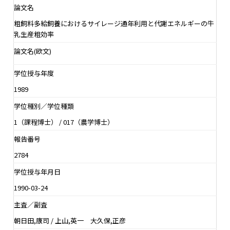
論文名
粗飼料多給飼養におけるサイレージ通年利用と代謝エネルギーの牛
乳生産粗効率
論文名(欧文)
学位授与年度
1989
学位種別／学位種類
1（課程博士） / 017（農学博士）
報告番号
2784
学位授与年月日
1990-03-24
主査／副査
朝日田,康司 / 上山,英一 大久保,正彦