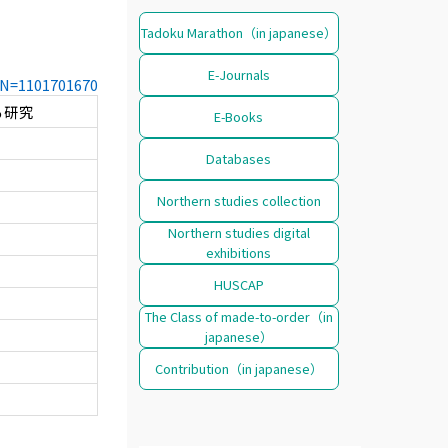
Tadoku Marathon（in japanese）
E-Journals
CCN=1101701670
る研究
E-Books
Databases
Northern studies collection
Northern studies digital
exhibitions
HUSCAP
The Class of made-to-order（in
japanese）
Contribution（in japanese）