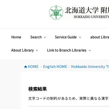
コ
ン
テ
ン
ツ
へ
ス
Home
Search
Service Guide
about Libra
キ
ッ
プ
About Library
Link to Branch Libraries
HOME
English HOME
Hokkaido University T
home
chevron_right
chevron_right
検索結果
文字コードの制約があるため、実際と異なる漢字