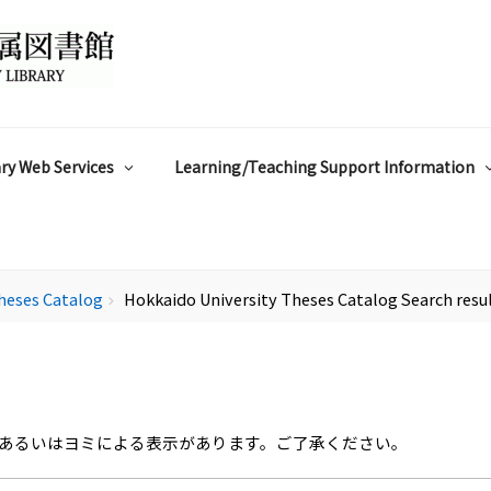
ry Web Services
Learning/Teaching Support Information
heses Catalog
Hokkaido University Theses Catalog Search resu
chevron_right
あるいはヨミによる表示があります。ご了承ください。