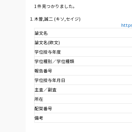
1 件見つかりました。
木曽,誠二 (キソ,セイジ)
http
論文名
論文名(欧文)
学位授与年度
学位種別／学位種類
報告番号
学位授与年月日
主査／副査
所在
配架番号
備考