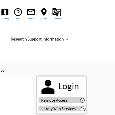
Site map
FAQ
Contacts
Access
Japanese
Research Support Information
lts
Remote Access
?
Library Web Services
?