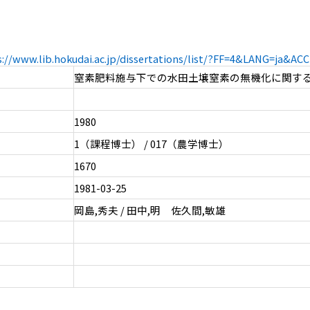
s://www.lib.hokudai.ac.jp/dissertations/list/?FF=4&LANG=ja&A
窒素肥料施与下での水田土壌窒素の無機化に関す
1980
1（課程博士） / 017（農学博士）
1670
1981-03-25
岡島,秀夫 / 田中,明 佐久間,敏雄