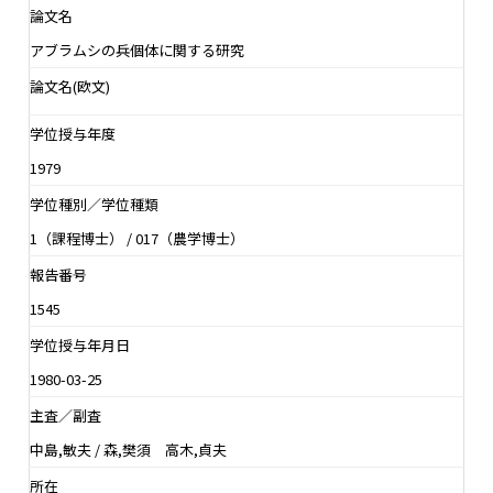
論文名
アブラムシの兵個体に関する研究
論文名(欧文)
学位授与年度
1979
学位種別／学位種類
1（課程博士） / 017（農学博士）
報告番号
1545
学位授与年月日
1980-03-25
主査／副査
中島,敏夫 / 森,樊須 高木,貞夫
所在