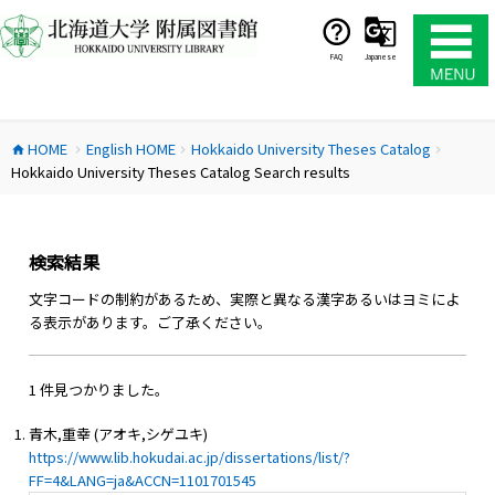
コ
ン
テ
FAQ
Japanese
ン
ツ
へ
HOME
English HOME
Hokkaido University Theses Catalog
ス
home
chevron_right
chevron_right
chevron_right
Hokkaido University Theses Catalog Search results
キ
ッ
プ
検索結果
文字コードの制約があるため、実際と異なる漢字あるいはヨミによ
る表示があります。ご了承ください。
1 件見つかりました。
青木,重幸 (アオキ,シゲユキ)
https://www.lib.hokudai.ac.jp/dissertations/list/?
FF=4&LANG=ja&ACCN=1101701545