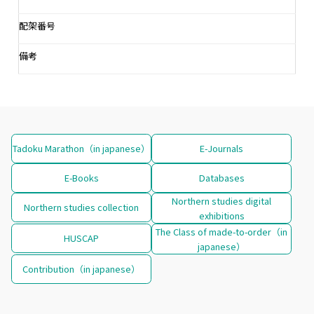
配架番号
備考
Tadoku Marathon（in japanese）
E-Journals
E-Books
Databases
Northern studies digital
Northern studies collection
exhibitions
The Class of made-to-order（in
HUSCAP
japanese）
Contribution（in japanese）