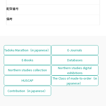
配架番号
備考
Tadoku Marathon（in japanese）
E-Journals
E-Books
Databases
Northern studies digital
Northern studies collection
exhibitions
The Class of made-to-order（in
HUSCAP
japanese）
Contribution（in japanese）