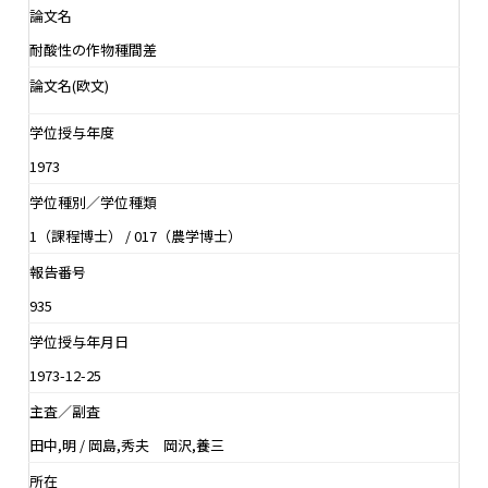
論文名
耐酸性の作物種間差
論文名(欧文)
学位授与年度
1973
学位種別／学位種類
1（課程博士） / 017（農学博士）
報告番号
935
学位授与年月日
1973-12-25
主査／副査
田中,明 / 岡島,秀夫 岡沢,養三
所在