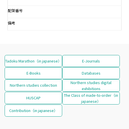
配架番号
備考
Tadoku Marathon（in japanese）
E-Journals
E-Books
Databases
Northern studies digital
Northern studies collection
exhibitions
The Class of made-to-order（in
HUSCAP
japanese）
Contribution（in japanese）