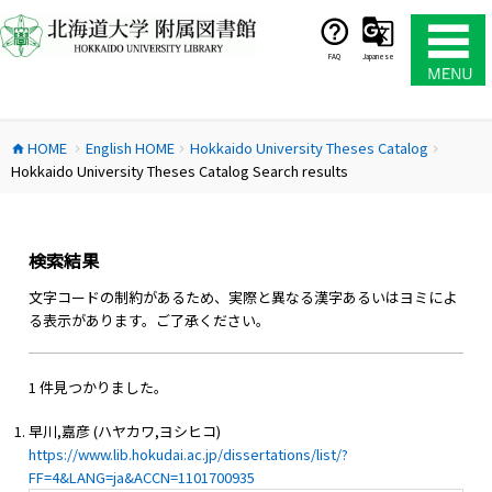
コ
ン
テ
FAQ
Japanese
ン
ツ
へ
HOME
English HOME
Hokkaido University Theses Catalog
ス
home
chevron_right
chevron_right
chevron_right
Hokkaido University Theses Catalog Search results
キ
ッ
プ
検索結果
文字コードの制約があるため、実際と異なる漢字あるいはヨミによ
る表示があります。ご了承ください。
1 件見つかりました。
早川,嘉彦 (ハヤカワ,ヨシヒコ)
https://www.lib.hokudai.ac.jp/dissertations/list/?
FF=4&LANG=ja&ACCN=1101700935