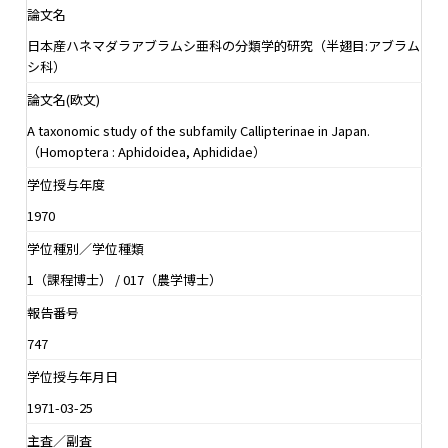
論文名
日本産ハネマダラアブラムシ亜科の分類学的研究（半翅目:アブラム
シ科）
論文名(欧文)
A taxonomic study of the subfamily Callipterinae in Japan.
（Homoptera : Aphidoidea, Aphididae）
学位授与年度
1970
学位種別／学位種類
1（課程博士） / 017（農学博士）
報告番号
747
学位授与年月日
1971-03-25
主査／副査