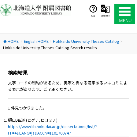
コ
ン
テ
FAQ
Japanese
ン
ツ
へ
HOME
English HOME
Hokkaido University Theses Catalog
ス
home
chevron_right
chevron_right
chevron_right
Hokkaido University Theses Catalog Search results
キ
ッ
プ
検索結果
文字コードの制約があるため、実際と異なる漢字あるいはヨミによ
る表示があります。ご了承ください。
1 件見つかりました。
樋口,弘道 (ヒグチ,ヒロミチ)
https://www.lib.hokudai.ac.jp/dissertations/list/?
FF=4&LANG=ja&ACCN=1101700747