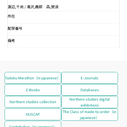
渡辺,千尚 / 滝沢,義郎 森,樊須
所在
配架番号
備考
Tadoku Marathon（in japanese）
E-Journals
E-Books
Databases
Northern studies digital
Northern studies collection
exhibitions
The Class of made-to-order（in
HUSCAP
japanese）
Contribution（in japanese）