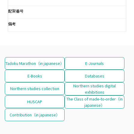
配架番号
備考
Tadoku Marathon（in japanese）
E-Journals
E-Books
Databases
Northern studies digital
Northern studies collection
exhibitions
The Class of made-to-order（in
HUSCAP
japanese）
Contribution（in japanese）