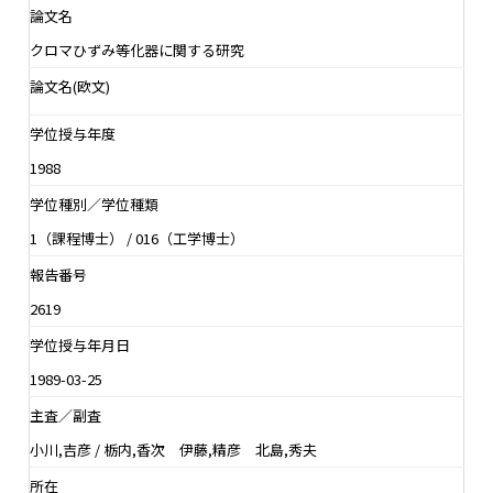
論文名
クロマひずみ等化器に関する研究
論文名(欧文)
学位授与年度
1988
学位種別／学位種類
1（課程博士） / 016（工学博士）
報告番号
2619
学位授与年月日
1989-03-25
主査／副査
小川,吉彦 / 栃内,香次 伊藤,精彦 北島,秀夫
所在