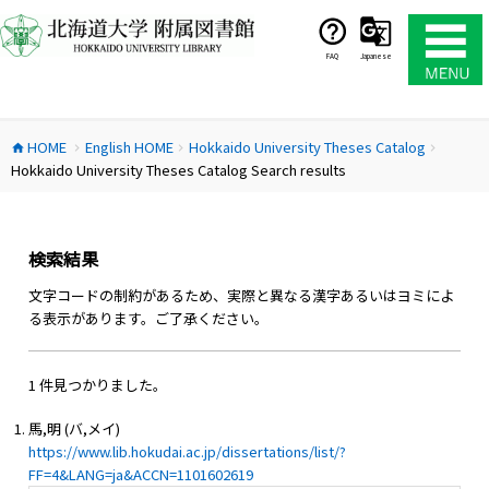
コ
ン
テ
FAQ
Japanese
ン
ツ
へ
HOME
English HOME
Hokkaido University Theses Catalog
ス
home
chevron_right
chevron_right
chevron_right
Hokkaido University Theses Catalog Search results
キ
ッ
プ
検索結果
文字コードの制約があるため、実際と異なる漢字あるいはヨミによ
る表示があります。ご了承ください。
1 件見つかりました。
馬,明 (バ,メイ)
https://www.lib.hokudai.ac.jp/dissertations/list/?
FF=4&LANG=ja&ACCN=1101602619