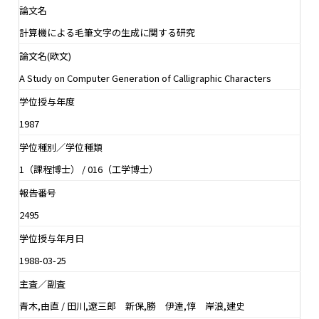
論文名
計算機による毛筆文字の生成に関する研究
論文名(欧文)
A Study on Computer Generation of Calligraphic Characters
学位授与年度
1987
学位種別／学位種類
1（課程博士） / 016（工学博士）
報告番号
2495
学位授与年月日
1988-03-25
主査／副査
青木,由直 / 田川,遼三郎 新保,勝 伊達,惇 岸浪,建史