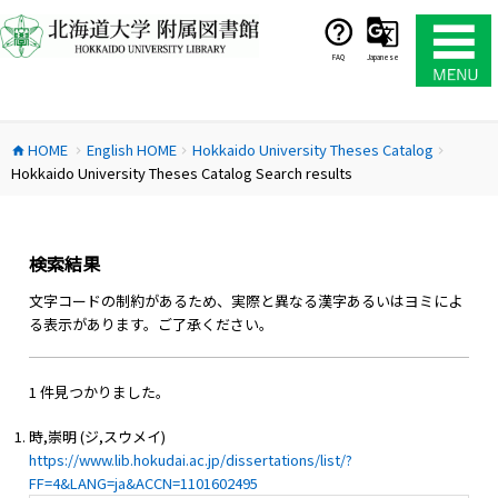
コ
ン
テ
FAQ
Japanese
ン
ツ
へ
HOME
English HOME
Hokkaido University Theses Catalog
ス
home
chevron_right
chevron_right
chevron_right
Hokkaido University Theses Catalog Search results
キ
ッ
プ
検索結果
文字コードの制約があるため、実際と異なる漢字あるいはヨミによ
る表示があります。ご了承ください。
1 件見つかりました。
時,崇明 (ジ,スウメイ)
https://www.lib.hokudai.ac.jp/dissertations/list/?
FF=4&LANG=ja&ACCN=1101602495