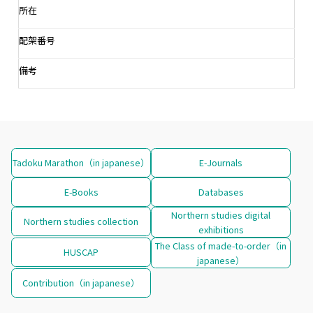
所在
配架番号
備考
Tadoku Marathon（in japanese）
E-Journals
E-Books
Databases
Northern studies digital
Northern studies collection
exhibitions
The Class of made-to-order（in
HUSCAP
japanese）
Contribution（in japanese）