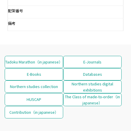
配架番号
備考
Tadoku Marathon（in japanese）
E-Journals
E-Books
Databases
Northern studies digital
Northern studies collection
exhibitions
The Class of made-to-order（in
HUSCAP
japanese）
Contribution（in japanese）