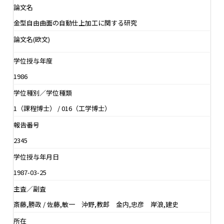
論文名
金型自由曲面の自動仕上加工に関する研究
論文名(欧文)
学位授与年度
1986
学位種別／学位種類
1（課程博士） / 016（工学博士）
報告番号
2345
学位授与年月日
1987-03-25
主査／副査
斎藤,勝政 / 佐藤,敏一 沖野,教郎 金内,忠彦 岸浪,建史
所在