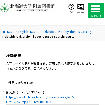
コ
ン
テ
FAQ
Japanese
ン
ツ
へ
HOME
English HOME
Hokkaido University Theses Catalog
ス
home
chevron_right
chevron_right
chevron_right
Hokkaido University Theses Catalog Search results
キ
ッ
プ
検索結果
文字コードの制約があるため、実際と異なる漢字あるいはヨミによ
る表示があります。ご了承ください。
1 件見つかりました。
鄭,在鉉 (チョン,ジエヒョン)
https://www.lib.hokudai.ac.jp/dissertations/list/?
FF=4&LANG=ja&ACCN=1101602345