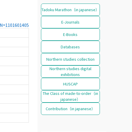
Tadoku Marathon（in japanese）
E-Journals
CCN=1101601405
E-Books
Databases
Northern studies collection
Northern studies digital
exhibitions
HUSCAP
The Class of made-to-order（in
japanese）
Contribution（in japanese）