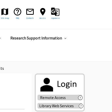
Site map
FAQ
Contacts
Access
Japanese
Research Support Information
lts
Remote Access
?
Library Web Services
?