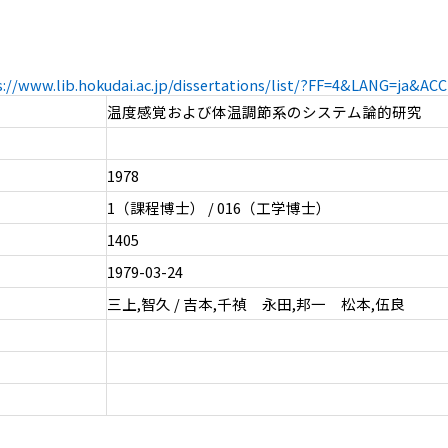
s://www.lib.hokudai.ac.jp/dissertations/list/?FF=4&LANG=ja&A
温度感覚および体温調節系のシステム論的研究
1978
1（課程博士） / 016（工学博士）
1405
1979-03-24
三上,智久 / 吉本,千禎 永田,邦一 松本,伍良