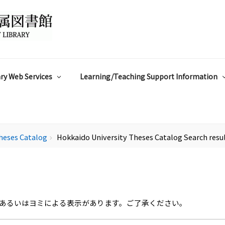
ry Web Services
Learning/Teaching Support Information
heses Catalog
Hokkaido University Theses Catalog Search resu
chevron_right
あるいはヨミによる表示があります。ご了承ください。