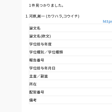
1 件見つかりました。
河原,剛一 (カワハラ,コウイチ)
http
論文名
論文名(欧文)
学位授与年度
学位種別／学位種類
報告番号
学位授与年月日
主査／副査
所在
配架番号
備考