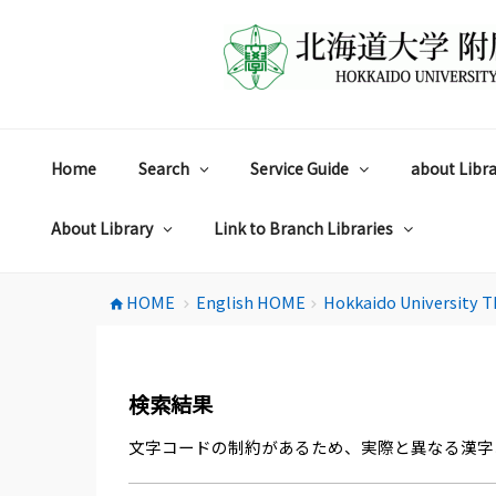
コ
ン
テ
ン
ツ
へ
ス
Home
Search
Service Guide
about Libra
キ
ッ
プ
About Library
Link to Branch Libraries
HOME
English HOME
Hokkaido University T
home
chevron_right
chevron_right
検索結果
文字コードの制約があるため、実際と異なる漢字