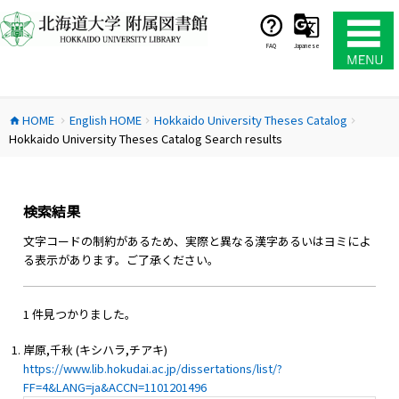
コ
ン
テ
FAQ
Japanese
ン
ツ
へ
HOME
English HOME
Hokkaido University Theses Catalog
ス
home
chevron_right
chevron_right
chevron_right
Hokkaido University Theses Catalog Search results
キ
ッ
プ
検索結果
文字コードの制約があるため、実際と異なる漢字あるいはヨミによ
る表示があります。ご了承ください。
1 件見つかりました。
岸原,千秋 (キシハラ,チアキ)
https://www.lib.hokudai.ac.jp/dissertations/list/?
FF=4&LANG=ja&ACCN=1101201496