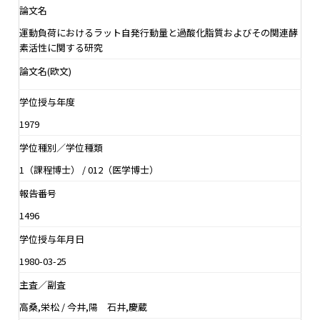
論文名
運動負荷におけるラット自発行動量と過酸化脂質およびその関連酵
素活性に関する研究
論文名(欧文)
学位授与年度
1979
学位種別／学位種類
1（課程博士） / 012（医学博士）
報告番号
1496
学位授与年月日
1980-03-25
主査／副査
高桑,栄松 / 今井,陽 石井,慶蔵