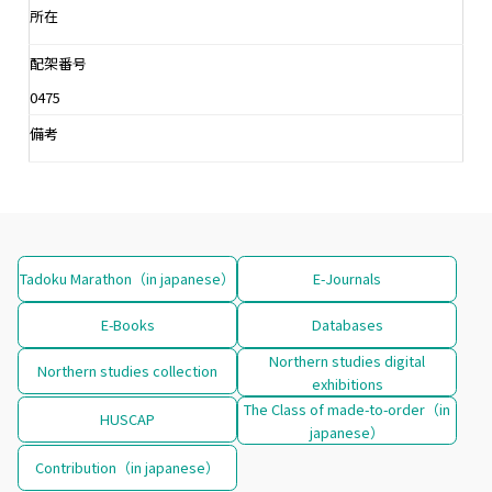
所在
配架番号
0475
備考
Tadoku Marathon（in japanese）
E-Journals
E-Books
Databases
Northern studies digital
Northern studies collection
exhibitions
The Class of made-to-order（in
HUSCAP
japanese）
Contribution（in japanese）